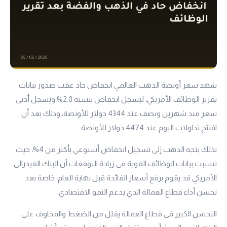
شهد سعر أونصة الذهب العالمي انخفاض حاد عقب صدور بيانات
تقرير الوظائف الأمريكي، ليسجل انخفاض بنسبة 2.8% ويسجل أدنى
سعر منذ شهرين ونصف عند 4344 دولار للأونصة، وذلك بعد أن
افتتح تداولات اليوم عند 4474 دولار للأونصة.
بذلك يتجه الذهب إلى تسجيل انخفاض أسبوعي بأكثر من 4%، حيث
تسببت بيانات الوظائف القوية في زيادة التوقعات أن البنك الفيدرالي
الأمريكي قد يقوم برفع أسعار الفائدة قبل نهاية العام، خاصة بعد
تحسن أداء قطاع العمالة الذي يدعم النمو الاقتصادي.
التحسن الكبير في قطاع العمالة يقلل من الضغط والمخاوف على