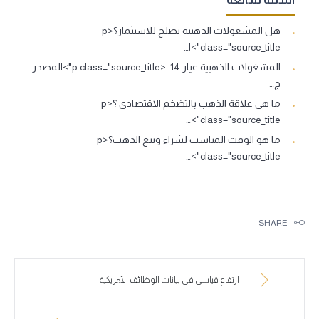
هل المشغولات الذهبية تصلح للاستثمار؟<p
class="source_title">ا…
المشغولات الذهبية عيار 14..<p class="source_title">المصدر :
ج…
ما هي علاقة الذهب بالتضخم الاقتصادي ؟<p
class="source_title">…
ما هو الوقت المناسب لشراء وبيع الذهب؟<p
class="source_title">…
SHARE
ارتفاع قياسي في بيانات الوظائف الأمريكية