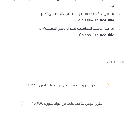
ج…
ما هي علاقة الذهب بالتضخم الاقتصادي ؟<p
class="source_title">…
ما هو الوقت المناسب لشراء وبيع الذهب؟<p
class="source_title">…
SHARE
التقرير اليومي للذهب عالميا من جولد بيليون17/3/2025
التقرير اليومي للذهب عالميا من جولد بيليون18/3/2025