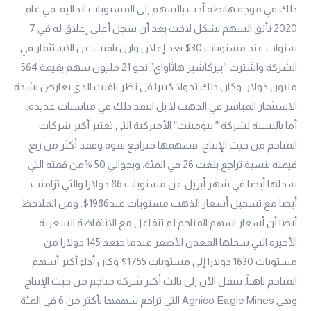
ذلك في موجة هابطة أدت بالسهم إلى المستويات الحالية. في عام
2020 تألق السهم بشكل لافت بعد أن سجل أعلى إغلاق له في 7
سنوات عند مستويات 30$ بعد إعلان وارن بافيت عن الاستثمار في
الشركة واشترت “بيركاشير هاثاواي” نحو 21 مليون سهم بقيمة 564
مليون دولار. وكان ذلك تحولا كبيرا في نظر بافيت الذي يعارض بشدة
الاستثمار المباشر في الذهب لا بل انتقد ذلك في مناسبات عديدة.
أما بالنسبة لشركة ” نيومينت” الأميركية التي تعتبر أكبر شركات
المناجم من حيث الإنتاج، فسهمها متراجع بقوة وفقد أكثر من ربع
قيمته بنسبة تراجع بلغت 26 في المئة، وبحوالي 50 %من قمته التي
سجلها أيضا في شهر أبريل عن مستويات 86 دولارا والتي تزامنت
أيضا مع تسجيل أسعار الذهب مستويات عند1986$. ومن الملاحظ
أيضا أن أسعار اسهم المناجم لم تتفاعل مع الانتفاضة السعرية
الأخيرة التي سجلها المعدن الأصفر عندما صعد 145 دولارا من
مستويات 1630 دولارا إلى مستويات 1755$ وكان أداء أكبر أسهم
المناجم باهتاً. ننتقل الآن إلى ثالث أكبر شركة مناجم من حيث الإنتاج
وهي Agnico Eagle Mines التي تراجع سهمها بأكثر من 6 في المئة