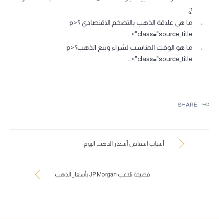
ج…
ما هي علاقة الذهب بالتضخم الاقتصادي ؟<p
class="source_title">…
ما هو الوقت المناسب لشراء وبيع الذهب؟<p
class="source_title">…
SHARE
أسباب انخفاض أسعار الذهب اليوم
فضيحة تلاعب JP Morgan بأسعار الذهب