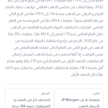
العام الحالي إلى 179.9 طنًا مقارنة بـ 89.7 طنًا في الربع الأول من عام
2022 ، وفقًا لبيانات من مجلس الذهب العالمي. تراجعت حيازات البنك
المركزي الدولي من الذهب بنسبة 14٪ إلى 179.9 طنًا في الربع الثاني
من هذا العام سنوياً ، مقارنة بـ 209.6 طنًا في الربع نفسه من العام
الماضي. كما زادت احتياطيات البنوك المركزية العالمية من الذهب
خلال العام الماضي نحو 78٪ لتصل إلى 453.8 طنًا ، مقارنة بـ 255 طنًا
في عام 2020. بالرغم من تراجع احتياطيات البنوك المركزية من
الذهب في الربع الثاني من العام الحالي مقارنة بالعام الماضي في
نفس التوقيت، إلا أنها استمرت في شراء الذهب، ليسجل إجمالي
الاحتياطيات للنصف الأول من العام الجاري نحو 270 طنًا، وهو مقدار
أقل بنسبة 16.3٪ مقارنة باحتياطيات العام الماضي ما يعادل نحو 322.5
طنًا خلال النصف الأول.
التالي ›
‹ السابق
فضيحة تلاعب JP Morgan
اكتشاف كنز من الذهب و
بأسعار الذهب
المجوهرات عمره 366 سنة