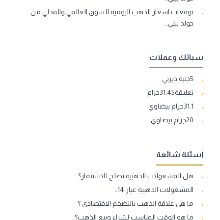
توقعات اسعار الذهب اليومية للسوق العالمي والمحلي من
جولد بيلي…
سبائك وعملات
5جنيه ديزني
تعليقة31.45جرام
31.1جرام بيضاوي
20جرام بيضاوي
أسئلة شائعة
هل المشغولات الذهبية تصلح للاستثمار؟
المشغولات الذهبية عيار 14..
ما هي علاقة الذهب بالتضخم الاقتصادي ؟
ما هو الوقت المناسب لشراء وبيع الذهب؟