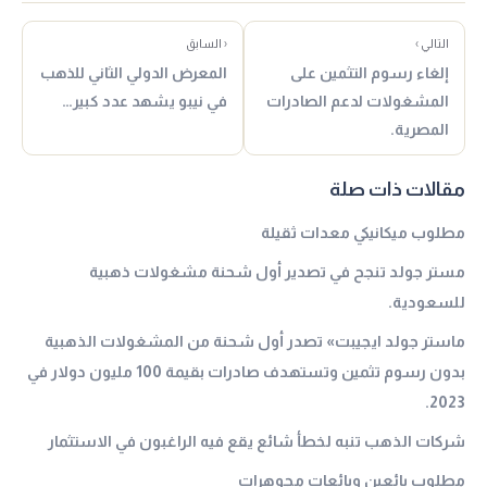
التالي ›
‹ السابق
إلغاء رسوم التثمين على
المعرض الدولي الثاني للذهب
المشغولات لدعم الصادرات
في نيبو يشهد عدد كبير…
المصرية.
مقالات ذات صلة
مطلوب ميكانيكي معدات ثقيلة
مستر جولد تنجح في تصدير أول شحنة مشغولات ذهبية
للسعودية.
ماستر جولد ايجيبت» تصدر أول شحنة من المشغولات الذهبية
بدون رسوم تثمين وتستهدف صادرات بقيمة 100 مليون دولار في
2023.
شركات الذهب تنبه لخطأ شائع يقع فيه الراغبون في الاستثمار
مطلوب بائعين وبائعات مجوهرات