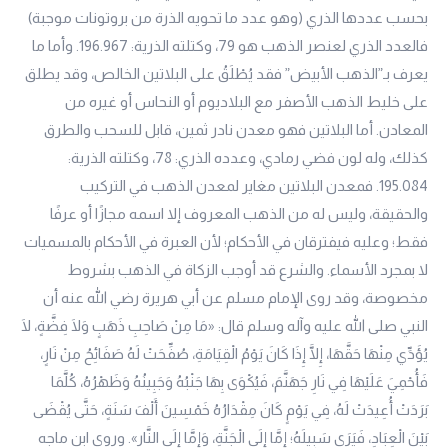
بحسب عددها الذري (وهو عدد ما تحويه الذرة من بروتونات موجبة)
فالعدد الذري لعنصر الذهب هو 79، وكتلته الذرية: 196.967. وأما ما
يعرف بـ”الذهب الأبيض” فقد يُطْلَقُ على البلاتين الخالص، وقد يطلق
على خليط الذهب الأصفر مع البلاديوم أو النحاس أو غيره من
المعادن. أما البلاتين فهو معدن نادر ثمين، قابل للسحب والطرق
كذلك، وله لون فضي رمادي، وعدده الذري: 78، وكتلته الذرية:
195.084. فمعدن البلاتين مغاير لمعدن الذهب في التركيب
والحقيقة، وليس له من الذهب المعروف إلا اسمه مجازًا أو عرفًا
فقط؛ وعليه فيفترقان في الأحكام؛ لأن العبرة في الأحكام بالمسميات
لا بمجرد الأسماء. والشرع قد أوجب الزكاة في الذهب بشروط
مخصوصة، وقد روى الإمام مسلم عن أبي هريرة رضي الله عنه أن
النبي صلى الله عليه وآله وسلم قال: «مَا مِنْ صَاحِبِ ذَهَبٍ وَلَا فِضَّةٍ، لَا
يُؤَدِّي مِنْهَا حَقَّهَا، إِلَّا إِذَا كَانَ يَوْمُ الْقِيَامَةِ، صُفِّحَتْ لَهُ صَفَائِحُ مِنْ نَارٍ،
فَأُحْمِيَ عَلَيْهَا فِي نَارِ جَهَنَّمَ، فَيُكْوَى بِهَا جَنْبُهُ وَجَبِينُهُ وَظَهْرُهُ، كُلَّمَا
بَرَدَتْ أُعِيدَتْ لَهُ، فِي يَوْمٍ كَانَ مِقْدَارُهُ خَمْسِينَ أَلْفَ سَنَةٍ، حَتَّى يُقْضَى
بَيْنَ الْعِبَادِ، فَيَرَى سَبِيلَهُ؛ إِمَّا إِلَى الْجَنَّةِ، وَإِمَّا إِلَى النَّارِ». وروى ابن ماجه