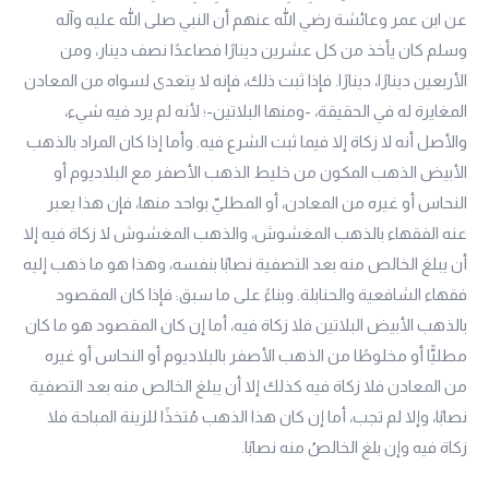
عن ابن عمر وعائشة رضي الله عنهم أن النبي صلى الله عليه وآله
وسلم كان يأخذ من كل عشرين دينارًا فصاعدًا نصف دينار، ومن
الأربعين دينارًا، دينارًا. فإذا ثبت ذلك، فإنه لا يتعدى لسواه من المعادن
المغايرة له في الحقيقة، -ومنها البلاتين-؛ لأنه لم يرد فيه شيء،
والأصل أنه لا زكاة إلا فيما ثبت الشرع فيه. وأما إذا كان المراد بالذهب
الأبيض الذهب المكون من خليط الذهب الأصفر مع البلاديوم أو
النحاس أو غيره من المعادن، أو المطليّ بواحد منها، فإن هذا يعبر
عنه الفقهاء بالذهب المغشوش، والذهب المغشوش لا زكاة فيه إلا
أن يبلغ الخالص منه بعد التصفية نصابًا بنفسه، وهذا هو ما ذهب إليه
فقهاء الشافعية والحنابلة. وبناءً على ما سبق: فإذا كان المقصود
بالذهب الأبيض البلاتين فلا زكاة فيه، أما إن كان المقصود هو ما كان
مطليًّا أو مخلوطًا من الذهب الأصفر بالبلاديوم أو النحاس أو غيره
من المعادن فلا زكاة فيه كذلك إلا أن يبلغ الخالص منه بعد التصفية
نصابًا، وإلا لم تجب، أما إن كان هذا الذهب مُتخذًا للزينة المباحة فلا
زكاة فيه وإن بلغ الخالصُ منه نصابًا.