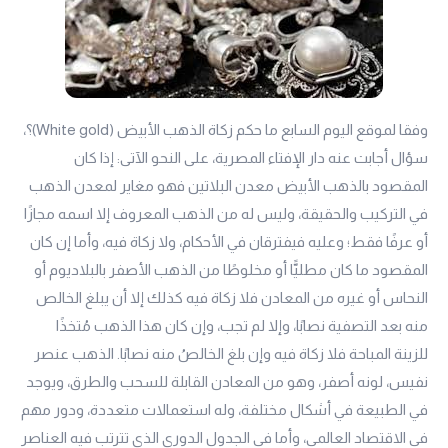
وفقا لموقع اليوم السابع ما حكم زكاة الذهب الأبيض (White gold)؟،
سؤال أجابت عنه دار الإفتاء المصرية، على النحو الآتى: إذا كان
المقصود بالذهب الأبيض معدن البلاتين فهو مغاير لمعدن الذهب
في التركيب والحقيقة، وليس له من الذهب المعروف إلا اسمه مجازًا
أو عرفًا فقط؛ وعليه فيفترقان في الأحكام، ولا زكاة فيه، وأما إن كان
المقصود ما كان مطليًّا أو مخلوطًا من الذهب الأصفر بالبلاديوم أو
النحاس أو غيره من المعادن فلا زكاة فيه كذلك إلا أن يبلغ الخالص
منه بعد التصفية نصابًا، وإلا لم تجب، وإن كان هذا الذهب مُتخذًا
للزينة المباحة فلا زكاة فيه وإن بلغ الخالصُ منه نصابًا. الذهب عنصر
نفيس، لونه أصفر، وهو من المعادن القابلة للسحب والطرق، ويوجد
في الطبيعة في أشكال مختلفة، وله استعمالات متعددة، ودور مهم
في الاقتصاد العالمي، وأما في الجدول الدوري الذي تترتب فيه العناصر