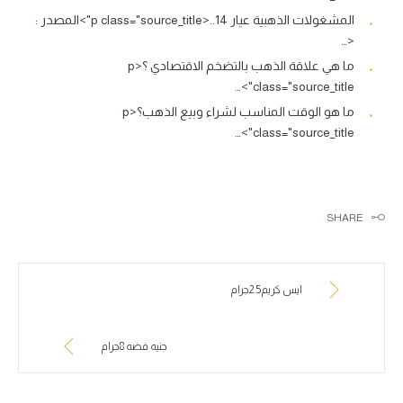
المشغولات الذهبية عيار 14..<p class="source_title">المصدر :
<…
ما هي علاقة الذهب بالتضخم الاقتصادي ؟<p
class="source_title">…
ما هو الوقت المناسب لشراء وبيع الذهب؟<p
class="source_title">…
SHARE
ايس كريم2.5جرام
جنيه فضه 8جرام