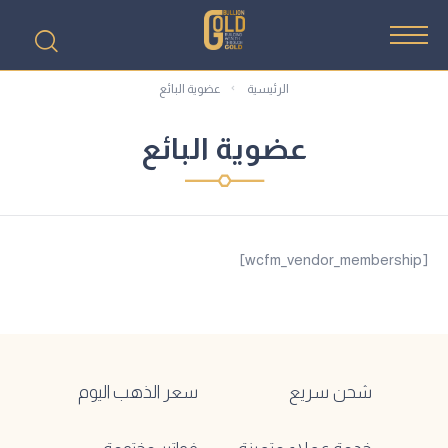
الرئيسية
عضوية البائع
عضوية البائع
[wcfm_vendor_membership]
شحن سريع
سعر الذهب اليوم