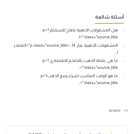
أسئلة شائعة
هل المشغولات الذهبية تصلح للاستثمار؟<p
class="source_title">ا…
المشغولات الذهبية عيار 14..<p class="source_title">المصدر :
ا…
ما هي علاقة الذهب بالتضخم الاقتصادي ؟<p
class="source_title">…
ما هو الوقت المناسب لشراء وبيع الذهب؟<p
class="source_title">…
SHARE