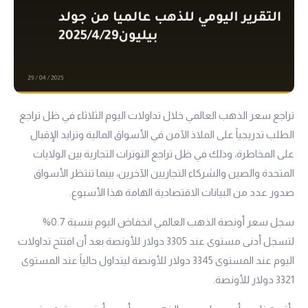
تراجع سعر الذهب العالمي خلال تداولات اليوم الثلاثاء في ظل تراجع
الطلب تدريجياً على الملاذ الآمن في الأسواق المالية وتزايد الإقبال
على المخاطرة، وذلك في ظل تراجع التوترات التجارية بين الولايات
المتحدة والصين والشركاء التجاريين الآخرين، بينما تنتظر الأسواق
صدور عدد من البيانات الاقتصادية الهامة هذا الأسبوع.
سجل سعر أونصة الذهب العالمي انخفاض اليوم بنسبة 0.7%
لتسجل أدنى مستوى عند 3305 دولار للأونصة بعد أن افتتح تداولات
اليوم عند المستوى 3345 دولار للأونصة ليتداول حالياً عند المستوى
3321 دولار للأونصة.