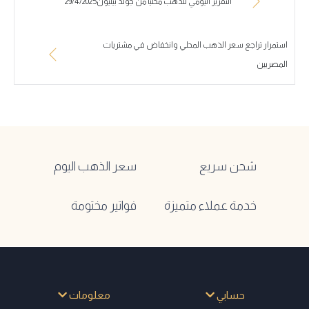
التقرير اليومي للذهب محليا من جولد بيليون29/4/2025
استمرار تراجع سعر الذهب المحلي وانخفاض في مشتريات
المصريين
شحن سريع
سعر الذهب اليوم
خدمة عملاء متميزة
فواتير مختومة
حسابي
معلومات