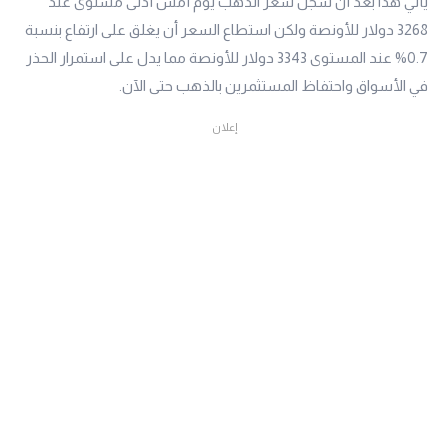
يأتي هذا بعد أن سجل سعر الذهب يوم أمس أدنى مستوى عند
3268 دولار للأونصة ولكن استطاع السعر أن يغلق على ارتفاع بنسبة
0.7% عند المستوى 3343 دولار للأونصة مما يدل على استمرار الحذر
في الأسواق واحتفاظ المستثمرين بالذهب حتى الآن.
إعلان