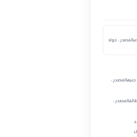
عيالمصدر : جولد
عيار 21 قد ينهي الأسبوع فوق 6000 جنيهالمصدر :
ائفالمصدر :
د