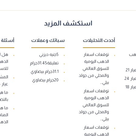
استكشف المزيد
أحدث التحليلات
سبائك وعملات
أسئلة 
ذهب
توقعات اسعار
5جنيه ديزني
هل ا
الذهب اليومية
الذهب
تعليقة31.45جرام
للسوق العالمي
للاست
 21
31.1جرام بيضاوي
والمحلي من جولد
المشغ
 24
20جرام بيضاوي
بيلي…
عيار 14..
 18
توقعات اسعار
ما ه
الذهب اليومية
بالتض
للسوق العالمي
ما هو
والمحلي من جولد
المنا
بيلي…
الذه
توقعات اسعار
الذهب اليومية