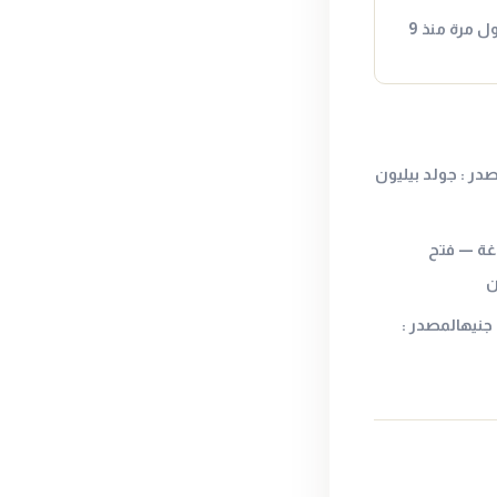
الفيدرالي الأمريكي يخفض الفائدة لأول مرة منذ 9
 الصاغة — فتح
ن
عيار 21 قد ينهي الأسبوع فوق 6000 جنيهالمصدر :