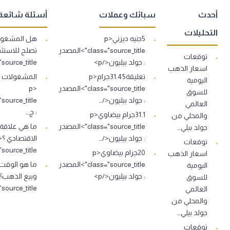
أحدث
سبائك وعملات
أسئلة شائعة
التحليلات
5جنيه ديزني<p
هل المشغولا
class="source_title">المصدر
توقعات
: جولد بيليون</p>
s="source_title
اسعار الذهب
تعليقة31.45جرام<p
اليومية
class="source_title">المصدر
<p
للسوق
: جولد بيليون</…
العالمي
: ج…
31.1جرام بيضاوي<p
والمحلي من
class="source_title">المصدر
ما هي علاقة
جولد بيلي…
: جولد بيليون</…
توقعات
source_title">…
20جرام بيضاوي<p
اسعار الذهب
class="source_title">المصدر
ما هو الوقت
اليومية
: جولد بيليون</p>
للسوق
source_title">…
العالمي
والمحلي من
جولد بيلي…
توقعات