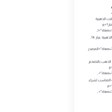
ت الذهبية
تصلح للاستثمار؟<p
clas">ا…
المشغولات الذهبية عيار 14..
class="source_title">المصدر
 الذهب بالتضخم
الاقتصادي ؟<p
class="
 المناسب لشراء
وبيع الذهب؟<p
class="