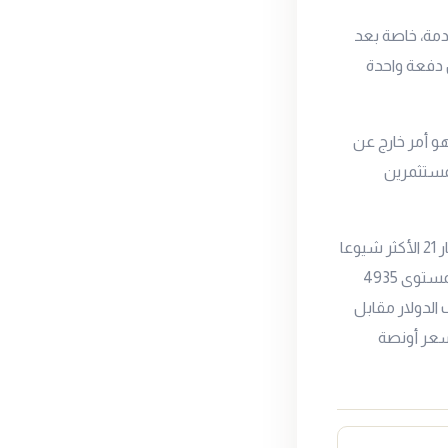
دمة، خاصة بعد
ا خفض الفائدة بمقدار 50 نقطة أساس دفعة واحدة
و أمر خارج عن
لمستثمرين
 21
الأكثر شيوعا
تراجع طفيف اليوم حيث تداول حالياً عند 4925 جنيه للجرام بعد أن افتتح تداولات اليوم عند المستوى 4935
 الدولار مقابل
 سعر أونصة