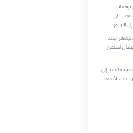
ق توقعات
الذهب على
 التراجع.
الفائدة بمقدار 25 نقطة أساس لتصبح عند 4.25% بعد أن كانت عند 4.50%، ليظهر البنك
بشأن استمرار
ياطي الفيدرالي انخفاض سعر الفائدة إلى 3.6% هذا العام، مما يشير إلى
ضين فقط لأسعار