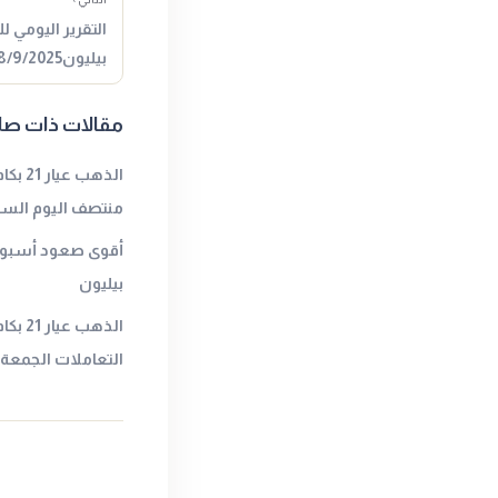
التقرير اليومي ل
بيليون18/9/2025المصدر : جولد…
مقالات ذات صل
الذهب
منتصف اليوم السبت
أقوى صعود أسبوعي
بيليون
الذهب 
التعاملات الجمعةا