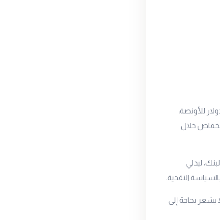
ا ارتفع سعر أونصة الذهب العالمي ليسجل أعلى مستوى تاريخي اليوم عند 3707 دولار للأونصة،
لار للأونصة ويسجل انخفاض خلال
بنك، ليدلي
السياسة النقدية.
 يشعر بحاجة إلى