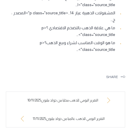
class="source_title">ا…
المشغولات الذهبية عيار 14..<p class="source_title">المصدر :
ج…
ما هي علاقة الذهب بالتضخم الاقتصادي ؟<p
class="source_title">…
ما هو الوقت المناسب لشراء وبيع الذهب؟<p
class="source_title">…
SHARE
التقرير اليومي للذهب محليا من جولد بيليون10/11/2025
التقرير اليومي للذهب عالميا من جولد بيليون11/11/2025