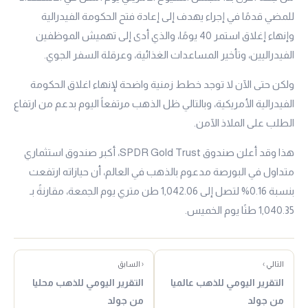
للمضي قدمًا في إجراء يهدف إلى إعادة فتح الحكومة الفيدرالية
وإنهاء إغلاق استمر 40 يومًا، والذي أدى إلى تهميش الموظفين
الفيدراليين، وتأخير المساعدات الغذائية، وعرقلة السفر الجوي.
ولكن حتى الآن لا توجد خطط زمنية واضحة لإنهاء اغلاق الحكومة
الفيدرالية الأمريكية، وبالتالي ظل الذهب مرتفعاً اليوم بدعم من ارتفاع
الطلب على الملاذ الآمن.
هذا وقد أعلن صندوق SPDR Gold Trust، أكبر صندوق استثماري
متداول في البورصة مدعوم بالذهب في العالم، أن حيازاته ارتفعت
بنسبة 0.16% لتصل إلى 1,042.06 طن متري يوم الجمعة، مقارنةً بـ
1,040.35 طنًا يوم الخميس.
التالي ›
‹ السابق
التقرير اليومي للذهب عالميا
التقرير اليومي للذهب محليا
من جولد
من جولد