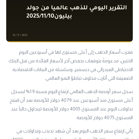
قفزت أسعار الذهب إلى أعلى مستوى لها في أسبوعين اليوم
الاثنين، مدعومةً بتوقعات بخفض آخر لأسعار الفائدة من قبل البنك
الاحتياطي الفيدرالي في ديسمبر، وسلسلة من البيانات الاقتصادية
الضعيفة التي أثارت مخاوف تباطؤ النمو العالمي.
سجل سعر أونصة الذهب العالمي ارتفاع اليوم بنسبة 1.9% ليسجل
أعلى مستوى منذ أسبوعين عند 4079 دولار للأونصة بعد أن افتتح
تداولات اليوم عند المستوى 4005 دولار للأونصة ليتداول حالياً عند
المستوى 4075 دولار للأونصة.
يأتي ارتفاع سعر الذهب اليوم بعد أن شهد تذبذب وتداولات في