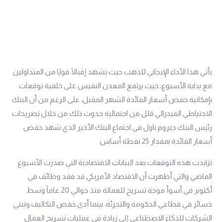
يأتي هذا الأداء الإيجابي للذهب حيث يشهد إقبالًا قويًا من المتداولين
مع بداية الأسبوع، حيث يرتفع المعدن النفيس على خلفية توقعات
بإمكانية خفض أسعار الفائدة الشهر المقبل، على الرغم من أن البنك
الاحتياطي الفيدرالي قلل من احتمالية حدوث ذلك من خلال تصريحات
رئيس البنك جيروم باول في اجتماع البنك الأخير الذي شهد خفض
أسعار الفائدة بمقدار 25 نقطة أساس.
تزايدت هذه التوقعات بعد البيانات الاقتصادية التي صدرت الأسبوع
الماضي والتي أظهرت أن الاقتصاد الأمريكي قد فقد وظائف في
أكتوبر في أسوأ موجة تسريح للعمالة منذ حوالي 20 عاماً وسط
خسائر في قطاعي الحكومة والتجزئة، بينما أدى خفض التكاليف وتبني
الشركات للذكاء الاصطناعي إلى زيادة في عمليات تسريح العمال