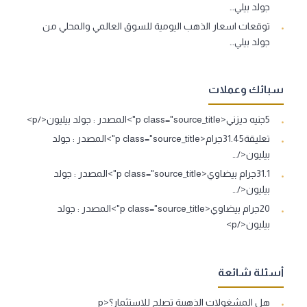
جولد بيلي…
توقعات اسعار الذهب اليومية للسوق العالمي والمحلي من
جولد بيلي…
سبائك وعملات
5جنيه ديزني<p class="source_title">المصدر : جولد بيليون</p>
تعليقة31.45جرام<p class="source_title">المصدر : جولد
بيليون</…
31.1جرام بيضاوي<p class="source_title">المصدر : جولد
بيليون</…
20جرام بيضاوي<p class="source_title">المصدر : جولد
بيليون</p>
أسئلة شائعة
هل المشغولات الذهبية تصلح للاستثمار؟<p