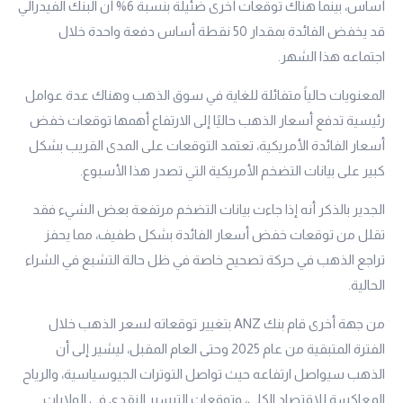
أساس، بينما هناك توقعات أخرى ضئيلة بنسبة 6% أن البنك الفيدرالي
قد يخفض الفائدة بمقدار 50 نقطة أساس دفعة واحدة خلال
اجتماعه هذا الشهر.
المعنويات حالياً متفائلة للغاية في سوق الذهب وهناك عدة عوامل
رئيسية تدفع أسعار الذهب حاليًا إلى الارتفاع أهمها توقعات خفض
أسعار الفائدة الأمريكية، تعتمد التوقعات على المدى القريب بشكل
كبير على بيانات التضخم الأمريكية التي تصدر هذا الأسبوع.
الجدير بالذكر أنه إذا جاءت بيانات التضخم مرتفعة بعض الشيء فقد
تقلل من توقعات خفض أسعار الفائدة بشكل طفيف، مما يحفز
تراجع الذهب في حركة تصحيح خاصة في ظل حالة التشبع في الشراء
الحالية.
من جهة أخرى قام بنك ANZ بتغيير توقعاته لسعر الذهب خلال
الفترة المتبقية من عام 2025 وحتى العام المقبل، ليشير إلى أن
الذهب سيواصل ارتفاعه حيث تواصل التوترات الجيوسياسية، والرياح
المعاكسة للاقتصاد الكلي، وتوقعات التيسير النقدي في الولايات