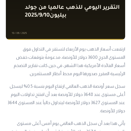
ارتفعت أسعار الذهب يوم الأربعاء لتستقر في التداول فوق
المستوى الحرج 3600 دولار للأونصة، مدعومةً بتوقعات خفض
أسعار الفائدة الأمريكية هذا الشهر، في حين كانت تقارير التضخم
الرئيسية المقرر صدورها اليوم محط أنظار المستثمرين.
سجل سعر أونصة الذهب العالمي ارتفاع اليوم بنسبة 0.5% ليسجل
أعلى مستوى عند 3648 دولار للأونصة بعد أن افتتح تداولات اليوم
عند المستوى 3627 دولار للأونصة ليتداول حالياً عند المستوى 3644
دولار للأونصة.
يأتي هذا بعد أن سجل الذهب العالمي يوم أمس أعلى مستوى