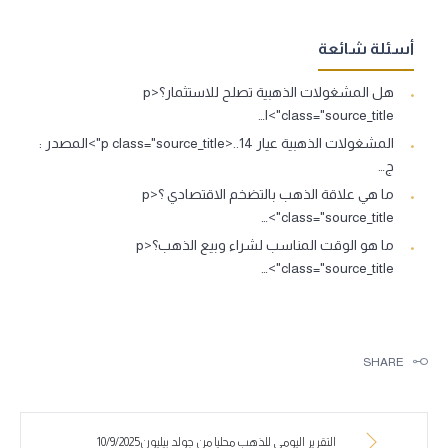
أسئلة شائعة
هل المشغولات الذهبية تصلح للاستثمار؟<p
class="source_title">ا…
المشغولات الذهبية عيار 14..<p class="source_title">المصدر :
ج…
ما هي علاقة الذهب بالتضخم الاقتصادي ؟<p
class="source_title">…
ما هو الوقت المناسب لشراء وبيع الذهب؟<p
class="source_title">…
SHARE
التقرير اليومي للذهب محليا من جولد بيليون10/9/2025