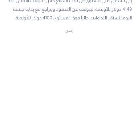
إلى تسجيل اعلى مستوى في ثلاث أسابيع خلال تداولات الأمس عند
4149 دولار للأونصة، ليتوقف عن الصعود ويتراجع مع بداية جلسة
اليوم لتستقر التداولات حالياً فوق المستوى 4100 دولار للأونصة.
إعلان