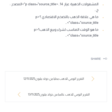
المشغولات الذهبية عيار 14..<p class="source_title">المصدر :
ج…
ما هي علاقة الذهب بالتضخم الاقتصادي ؟<p
class="source_title">…
ما هو الوقت المناسب لشراء وبيع الذهب؟<p
class="source_title">…
SHARE
التقرير اليومي للذهب محليا من جولد بيليون12/11/2025
التقرير اليومي للذهب عالميا من جولد بيليون13/11/2025