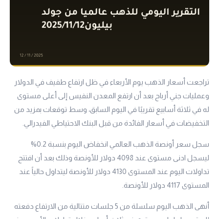
تراجعت أسعار الذهب يوم الأربعاء في ظل ارتفاع طفيف في الدولار
وعمليات جني أرباح بعد أن ارتفع المعدن النفيس إلى أعلى مستوى
له في ثلاثة أسابيع تقريبًا في اليوم السابق، وسط توقعات بمزيد من
التخفيضات في أسعار الفائدة من قبل البنك الاحتياطي الفيدرالي.
سجل سعر أونصة الذهب العالمي انخفاض اليوم بنسبة 0.2%
ليسجل ادنى مستوى عند 4098 دولار للأونصة وذلك بعد أن افتتح
تداولات اليوم عند المستوى 4130 دولار للأونصة ليتداول حالياً عند
المستوى 4117 دولار للأونصة.
أنهى الذهب اليوم سلسلة من 5 جلسات متتالية من الارتفاع دفعته