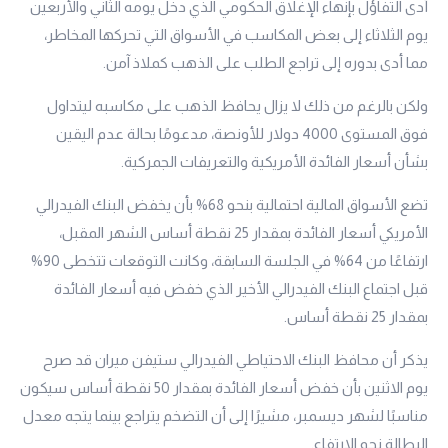
أدى التفاؤل بإنهاء الإغلاق الحكومي الذي دخل يومه الثاني والأربعين
يوم الثلاثاء إلى بعض المكاسب في الأسواق التي تحركها المخاطر،
مما أدى بدوره إلى تراجع الطلب على الذهب كملاذ آمن.
ولكن بالرغم من ذلك لا يزال يحافظ الذهب على مكاسبه ليتداول
فوق المستوى 4000 دولار للأونصة، مدعومًا بحالة عدم اليقين
بشأن أسعار الفائدة الأمريكية والتعريفات الجمركية.
تضع الأسواق المالية احتمالية بنحو 68% بأن يخفض البنك الفيدرالي
الأمريكي أسعار الفائدة بمقدار 25 نقطة أساس الشهر المقبل،
ارتفاعًا من 64% في الجلسة السابقة، وكانت التوقعات تتخطى 90%
قبل اجتماع البنك الفيدرالي الأخير الذي خفض فيه أسعار الفائدة
بمقدار 25 نقطة أساس.
يذكر أن محافظ البنك الاحتياطي الفيدرالي ستيفن ميران قد صرح
يوم الاثنين بأن خفض أسعار الفائدة بمقدار 50 نقطة أساس سيكون
مناسبًا لشهر ديسمبر، مشيرًا إلى أن التضخم يتراجع بينما يتجه معدل
البطالة نحو الارتفاع.