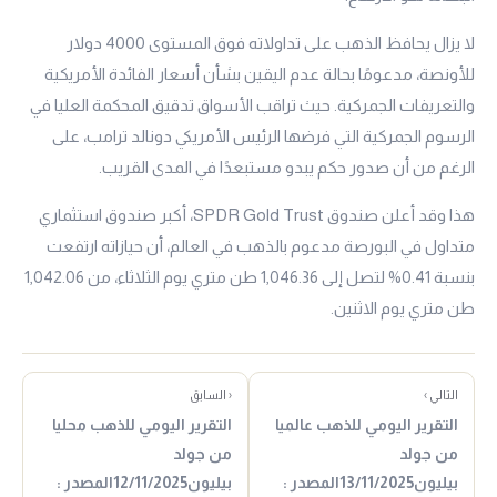
لا يزال يحافظ الذهب على تداولاته فوق المستوى 4000 دولار
للأونصة، مدعومًا بحالة عدم اليقين بشأن أسعار الفائدة الأمريكية
والتعريفات الجمركية. حيث تراقب الأسواق تدقيق المحكمة العليا في
الرسوم الجمركية التي فرضها الرئيس الأمريكي دونالد ترامب، على
الرغم من أن صدور حكم يبدو مستبعدًا في المدى القريب.
هذا وقد أعلن صندوق SPDR Gold Trust، أكبر صندوق استثماري
متداول في البورصة مدعوم بالذهب في العالم، أن حيازاته ارتفعت
بنسبة 0.41% لتصل إلى 1,046.36 طن متري يوم الثلاثاء، من 1,042.06
طن متري يوم الاثنين.
التالي ›
‹ السابق
التقرير اليومي للذهب عالميا
التقرير اليومي للذهب محليا
من جولد
من جولد
بيليون13/11/2025المصدر :
بيليون12/11/2025المصدر :