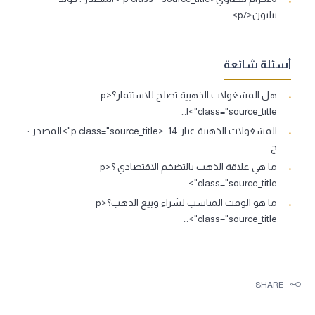
بيليون</p>
أسئلة شائعة
هل المشغولات الذهبية تصلح للاستثمار؟<p
class="source_title">ا…
المشغولات الذهبية عيار 14..<p class="source_title">المصدر :
ج…
ما هي علاقة الذهب بالتضخم الاقتصادي ؟<p
class="source_title">…
ما هو الوقت المناسب لشراء وبيع الذهب؟<p
class="source_title">…
SHARE