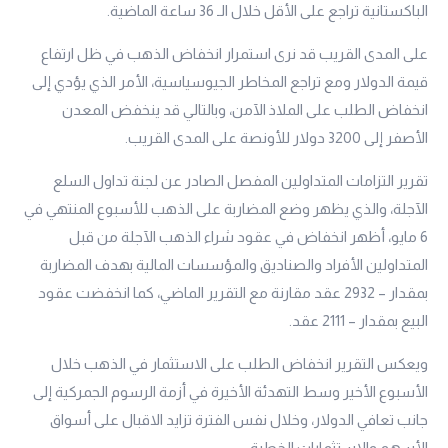
الباكستانية تراجع على الأقل خلال الـ 36 ساعة الماضية.
على المدى القريب قد نرى استمرار انخفاض الذهب في ظل ارتفاع
قيمة الدولار ومع تراجع المخاطر الجيوسياسية، الأمر الذي يؤدي إلى
انخفاض ​​الطلب على الملاذ الآمن، وبالتالي قد ينخفض ​​المعدن
الأصفر إلى 3200 دولار للأونصة على المدى القريب.
تقرير التزامات المتداولين المفصل الصادر عن لجنة تداول السلع
الآجلة، والذي يظهر وضع المضاربة على الذهب للأسبوع المنتهي في
6 مايو، أظهر انخفاض في عقود شراء الذهب الآجلة من قبل
المتداولين الأفراد والصناديق والمؤسسات المالية بهدف المضاربة
بمقدار – 2932 عقد مقارنة مع التقرير الماضي، كما انخفضت عقود
البيع بمقدار – 2111 عقد.
ويعكس التقرير انخفاض الطلب على الاستثمار في الذهب خلال
الأسبوع الأخير وسط التهدئة الأخيرة في أزمة الرسوم الجمركية إلى
جانب تعافي الدولار، وخلال نفس الفترة تزايد الاقبال على أسواق
الأسهم والاستثمارات الخطرة.