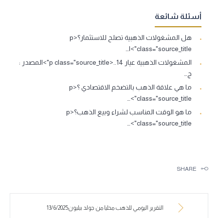
أسئلة شائعة
هل المشغولات الذهبية تصلح للاستثمار؟<p
class="source_title">ا…
المشغولات الذهبية عيار 14..<p class="source_title">المصدر :
ج…
ما هي علاقة الذهب بالتضخم الاقتصادي ؟<p
class="source_title">…
ما هو الوقت المناسب لشراء وبيع الذهب؟<p
class="source_title">…
SHARE
التقرير اليومي للذهب محليا من جولد بيليون13/6/2025