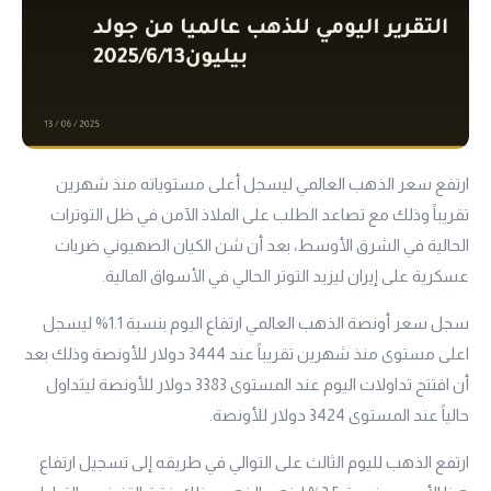
ارتفع سعر الذهب العالمي ليسجل أعلى مستوياته منذ شهرين
تقريباً وذلك مع تصاعد الطلب على الملاذ الآمن في ظل التوترات
الحالية في الشرق الأوسط، بعد أن شن الكيان الصهيوني ضربات
عسكرية على إيران ليزيد التوتر الحالي في الأسواق المالية.
سجل سعر أونصة الذهب العالمي ارتفاع اليوم بنسبة 1.1% ليسجل
اعلى مستوى منذ شهرين تقريباً عند 3444 دولار للأونصة وذلك بعد
أن افتتح تداولات اليوم عند المستوى 3383 دولار للأونصة ليتداول
حالياً عند المستوى 3424 دولار للأونصة.
ارتفع الذهب لليوم الثالث على التوالي في طريقه إلى تسجيل ارتفاع