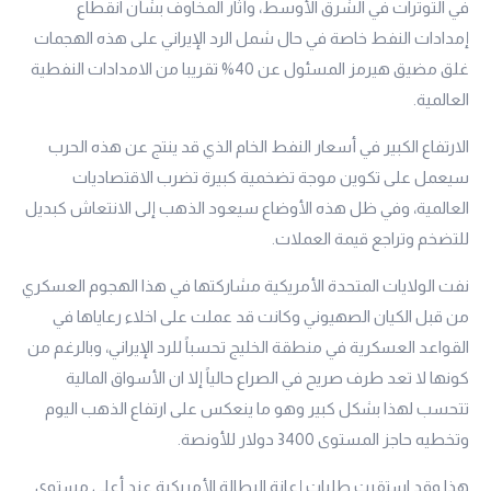
في التوترات في الشرق الأوسط، وأثار المخاوف بشأن انقطاع
إمدادات النفط خاصة في حال شمل الرد الإيراني على هذه الهجمات
غلق مضيق هيرمز المسئول عن 40% تقريبا من الامدادات النفطية
العالمية.
الارتفاع الكبير في أسعار النفط الخام الذي قد ينتج عن هذه الحرب
سيعمل على تكوين موجة تضخمية كبيرة تضرب الاقتصاديات
العالمية، وفي ظل هذه الأوضاع سيعود الذهب إلى الانتعاش كبديل
للتضخم وتراجع قيمة العملات.
نفت الولايات المتحدة الأمريكية مشاركتها في هذا الهجوم العسكري
من قبل الكيان الصهيوني وكانت قد عملت على اخلاء رعاياها في
القواعد العسكرية في منطقة الخليج تحسباً للرد الإيراني، وبالرغم من
كونها لا تعد طرف صريح في الصراع حالياً إلا ان الأسواق المالية
تتحسب لهذا بشكل كبير وهو ما ينعكس على ارتفاع الذهب اليوم
وتخطيه حاجز المستوى 3400 دولار للأونصة.
هذا وقد استقرت طلبات إعانة البطالة الأمريكية عند أعلى مستوى