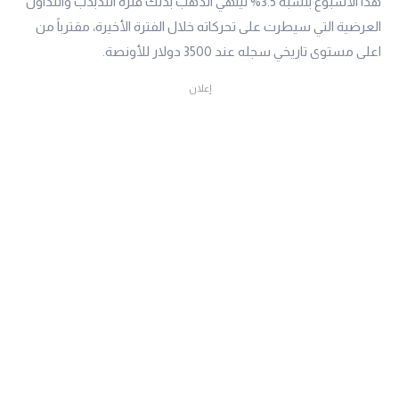
هذا الأسبوع بنسبة 3.5% لينهي الذهب بذلك فترة التذبذب والتداول
العرضية التي سيطرت على تحركاته خلال الفترة الأخيرة، مقترباً من
اعلى مستوى تاريخي سجله عند 3500 دولار للأونصة.
إعلان