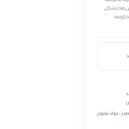
عكس هذا بشكل
لحكومية
د
د
صدر : جولد بيليون