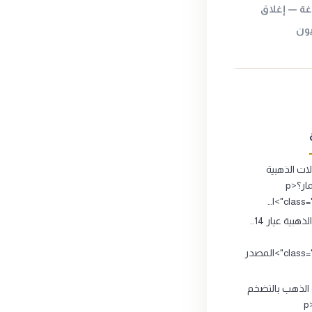
ي الصاغة — إغلاق
يون
ت الذهبية
تصلح للاستثمار؟<p
clas">ا…
المشغولات الذهبية عيار 14..
class="source_title">المصدر
 الذهب بالتضخم
الاقتصادي ؟<p