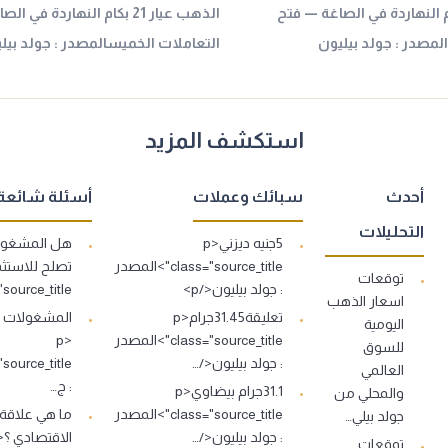
عيار 21 بكام النهاردة في الصاغة — فتح
الذهب عيار 21 بكام النهاردة ف
لمصدر : جولد بيليون
التعاملات الخميسالمصدر : جولد بيل
استكشف المزيد
أحدث
سبائك وعملات
أسئلة شائعة
التحليلات
5جنيه ديزني<p
هل المشغولا
class="source_title">المصدر
توقعات
: جولد بيليون</p>
s="source_title
اسعار الذهب
تعليقة31.45جرام<p
اليومية
class="source_title">المصدر
<p
للسوق
: جولد بيليون</…
العالمي
: ج…
31.1جرام بيضاوي<p
والمحلي من
class="source_title">المصدر
ما هي علاقة
جولد بيلي…
: جولد بيليون</…
توقعات