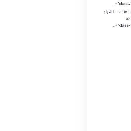
class="
 المناسب لشراء
وبيع الذهب؟<p
class="