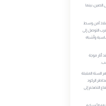
ريبة البالغة 145% التي فرضها على الصين، بينما
كملاذ آمن وسط
 قرب التوصل إلى
أساسية وأشباه
د أثار موجة
هب.
صة، وتوقعاته للأشهر الستة المقبلة
ايد مخاطر الركود
اع التضخم إلى
نة الأمريكية