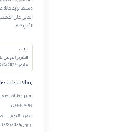
وسط تزايد حالة ع
إيجابي على الذهب 
الأمريكية.
التالي ›
التقرير اليومي 
بيليون17/4/2025المصدر : جولد…
مقالات ذات صل
تقرير وظائف ضعيف 
جولد بيليون
التقرير اليومي لل
بيليون7/8/2026المصدر : جولد بيليون