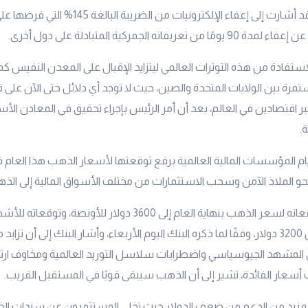
كانت إدارة ترامب قد أشارت إلى إعفاء الإلكترونيات من الض
عريفاته الجمركية المتبادلة على دول أخرى.
ستفادة من هذه التوترات العالمي ليتزايد الإقبال على المعدن النفيس 
ستمرة بين الولايات المتحدة والصين، حيث لا توجد أي دلائل حتى الآن على
كبر اقتصادين في العالم، بعد أن أمر الرئيس بإجراء تحقيق في المعادن ال
.
قيام المؤسسات المالية العالمية برفع توقعتها لأسعار الذهب هذا العام ق
حو الملاذ الآمن وسحب الاستثمارات من مختلف الأسواق المالية إلى الذ
رفع بنك ANZ توقعاته لسعر الذهب بنهاية العام إلى 3600 دولار للأون
إلى 3500 دولار من 3200 دولار، وفقًا لما ذكره البنك اليوم الأربعاء، وأشار البنك إلى أن تز
ي المشهد الجيوسياسي واضطرابات سلاسل التوريد العالمية ومخاوف ارتف
أسعار الفائدة، تشير إلى أن الذهب سيبقى قويًا في المستقبل القريب.
لمزيد من الدعم من ضعف الدولار حيث تخلى المستثمرون عن سندات الخزا