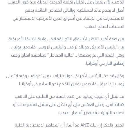
الذهب، لأن يعمل على تقليل تكلفة الفرصة البديلة منذ كون الذهب
أصل لا يقدم عائد لممتلكيه، وبالتالي انخفاض الفائدة يدفع
الاستثمارات من الابتعاد عن أسواق الدين الأمريكية الاستثمار في
السندات لصالح الذهب.
من جهة أخرى تنتظر الأسواق نتائج القمة في ولاية الاسكا الأمريكية
بين الرئيس الأمريكي دونالد ترامب والرئيس الروسي فلادمير بوتين،
وهي القمة التي تم وصفها بـ “عالية المخاطر” لمناقشة اتفاق وقف
إطلاق النار في أوكرانيا.
وكان قد حذر الرئيس الأمريكي دونالد ترامب من “عواقب وخيمة” على
روسيا إذا عرقل فلاديمير بوتين التقدم نحو السلام في أوكرانيا.
قد تقلل أي نتيجة إيجابية من هذه القمة من الطلب على الذهب
كملاذ آمن، وعلى العكس فإن أي دلائل على فشل المفاوضات أو
تصاعد التوترات قد تعزز أسعار الذهب.
الجدير بالذكر إن بنك ANZ قد أشار أن المخاطر الاقتصادية الكلية