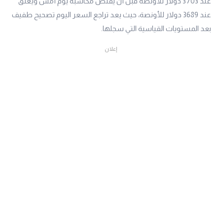
عند 3703 دولار للأونصة قبل أن يقلص مكاسبه يوم أمس ويغلق
عند 3689 دولار للأونصة، حيث يعد تراجع السعر اليوم تصحيح طفيف
بعد المستويات القياسية التي سجلها.
إعلان