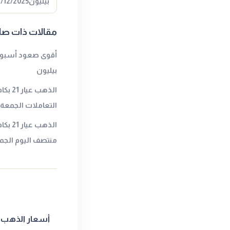
بيليون18/12/2025المصدر : جولد…
مقالات ذات صل
أقوى صعود أسبوعي
بيليون
الذهب 
التعاملات الجمعةا
الذهب
منتصف اليوم الجمع
أسعار الذهب