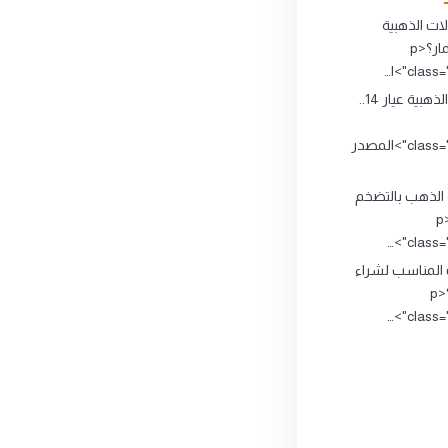
ت الذهبية
تصلح للاستثمار؟<p
clas">ا…
المشغولات الذهبية عيار 14..
class="source_title">المصدر
 الذهب بالتضخم
الاقتصادي ؟<p
class="
 المناسب لشراء
وبيع الذهب؟<p
class="