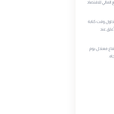
المالي للاقتصاد
د المستوى 5775 جنيه للجرام ليتداول وقت كتابة
رتفع يوم أمس بمقدار 22 جنيه حيث أغلق عند
فاع معتدل يوم
ه.