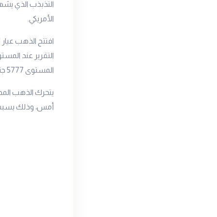
التذبذب الذي يشهد
الأمريكي.
افتتح الذهب
عيار 21
المستوى 5777 جنيه للجرام بعد ان افتتح تداولات الأمس عند 5755 جنيه للجرام.
يتحرك الذهب المح
أمس، وذلك بسبب ا