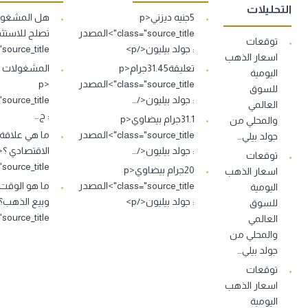
التحليلات
5جنيه ديزني<p
هل المشغولا
class="source_title">المصدر
توقعات
: جولد بيليون</p>
s="source_title
اسعار الذهب
تعليقة31.45جرام<p
اليومية
class="source_title">المصدر
<p
للسوق
: جولد بيليون</…
العالمي
: ج…
31.1جرام بيضاوي<p
والمحلي من
class="source_title">المصدر
ما هي علاقة
جولد بيلي…
: جولد بيليون</…
توقعات
source_title">…
20جرام بيضاوي<p
اسعار الذهب
class="source_title">المصدر
ما هو الوقت
اليومية
: جولد بيليون</p>
للسوق
source_title">…
العالمي
والمحلي من
جولد بيلي…
توقعات
اسعار الذهب
اليومية