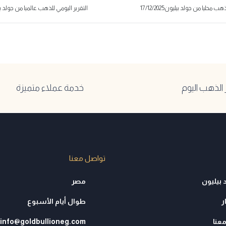
 محليا من جولد بيليون17/12/2025
التقرير اليومي للذهب عالميا من جولد بيليون2025
لذهب اليوم
خدمة عملاء متميزة
تواصل معنا
 بيليون
مصر
ر
طوال أيام الأسبوع
عنا
info@goldbullioneg.com