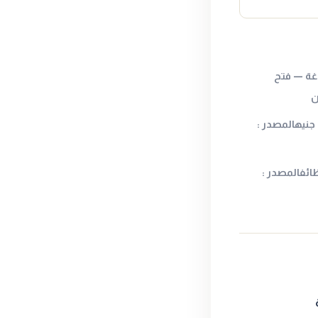
 الصاغة — فتح
ن
عيار 21 قد ينهي الأسبوع فوق 6000 جنيهالمصدر :
ائفالمصدر :