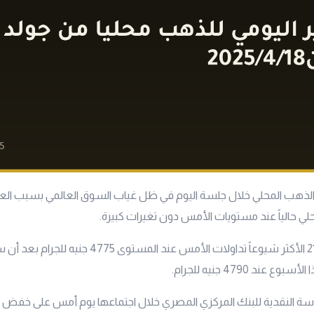
لذهب المحلي خلال جلسة اليوم في ظل غياب السوق العالمي بسبب الع
ي حالياً عند مستويات الأمس دون تغيرات كبيرة.
الأكثر شيوعاً تداولات الأمس عند المستوى 4775 جنيه
ند 4790 جنيه للجرام.
سة النقدية للبنك المركزي المصري خلال اجتماعها يوم أمس على خفض س