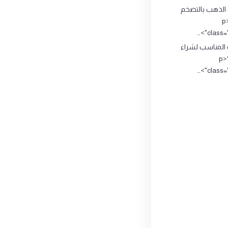
 الذهب بالتضخم
الاقتصادي ؟<p
class="
 المناسب لشراء
وبيع الذهب؟<p
class="