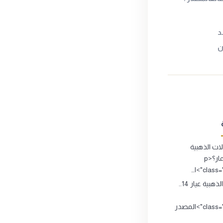
د
ت الذهبية
تصلح للاستثمار؟<p
clas">ا…
المشغولات الذهبية عيار 14..
class="source_title">المصدر