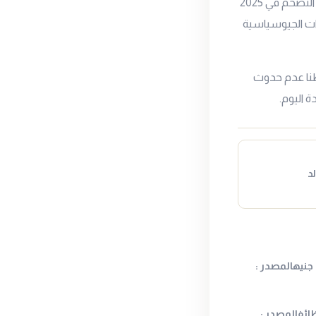
تيسير نقدي بخفض أسعار العائد بواقع 225 نقطة أساس. ورغم التوقعات باستمرار تراجع التضخم في 2025
ورات الجيوسياسية
ظنا عدم حدوث
 اليوم.
د
عيار 21 قد ينهي الأسبوع فوق 6000 جنيهالمصدر :
ائفالمصدر :