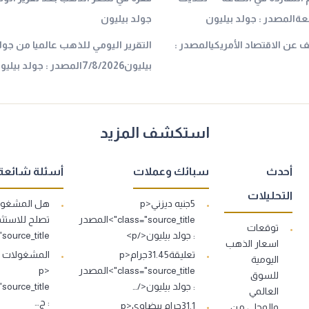
ةالمصدر : جولد بيليون
جولد بيليون
عن الاقتصاد الأمريكيالمصدر :
التقرير اليومي للذهب عالميا من جول
بيليون7/8/2026المصدر : جولد بيليون
استكشف المزيد
أحدث
سبائك وعملات
أسئلة شائعة
التحليلات
5جنيه ديزني<p
هل المشغولا
class="source_title">المصدر
توقعات
: جولد بيليون</p>
s="source_title
اسعار الذهب
تعليقة31.45جرام<p
اليومية
class="source_title">المصدر
<p
للسوق
: جولد بيليون</…
العالمي
: ج…
31.1جرام بيضاوي<p
والمحلي من