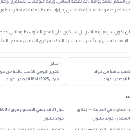
أن هناك مخاطر صعودية محتملة ناتجة عن إجراءات ضبط المالية العامة والتط
ب لن يكون سريع أو مباشر، بل سيكون على المدى المتوسط وبالتالي لاح
 الذهب المحلي يوم أمس عقب قرار البنك المركزي المصري بخفض الفائدة
‹ السابق
لذهب عالميا من جولد
التقرير اليومي للذهب عالميا من جول
بيليون18/4/2025المصدر : جولد…
ة
عيار 21 بكام النهاردة في الصاغة — إغلاق
لمصدر : جولد بيليون
جولد بيليون
 عيار 21 بكام النهاردة في الصاغة — تحديث
قفزة في سعر الذهب بعد تقرير الوظ