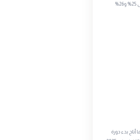
الإيداع والاقراض وسعر العملية الرئيسية للبنك المركزي بمقدار 225 نقطة أساس لتصل إلى 25% و26%
 أتاح بدء دورة