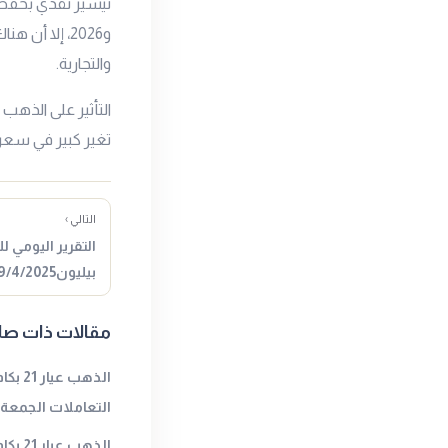
و2026، إلا 
والتجارية.
التأثير على الذه
تغير كبير في سعر
التالي ›
التقرير اليومي ل
بيليون19/4/2025المصدر : جولد…
مقالات ذات صل
الذهب 
التعاملات الجمعةا
الذهب