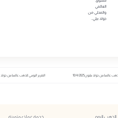
للسوق
العالمي
والمحلي من
جولد بيلي…
ب عالميا من جولد بيليون18/4/2025
التقرير اليومي للذهب عالميا من جولد بيليون25
لذهب اليوم
خدمة عملاء متميزة