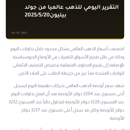
انخفضت أسعار الذهب العالمي بشكل محدود خلال تداولات اليوم
وذلك في ظل تقييم الأسواق للتغيرات في الأوضاع الجيوسياسية،
بالإضافة إلى تقييم المخاوف المتعلقة بتخفيض التصنيف الائتماني
للولايات المتحدة مما غير من خريطة الطلب على الملاذ الآمن.
شهد سعر أونصة الذهب العالمي تحركات طفيفة اليوم ليسجل
أدنى مستوى عند 3204 دولار للأونصة بعد أن افتتح تداولات اليوم
عند المستوى 3228 دولار للأونصة ليتداول حالياً عند المستوى 3232
دولار للأونصة وكان قد سجل أعلى مستوى عند 3237 دولار
للأونصة.