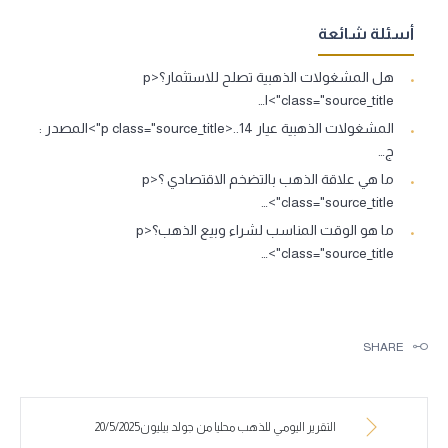
أسئلة شائعة
هل المشغولات الذهبية تصلح للاستثمار؟<p
class="source_title">ا…
المشغولات الذهبية عيار 14..<p class="source_title">المصدر :
ج…
ما هي علاقة الذهب بالتضخم الاقتصادي ؟<p
class="source_title">…
ما هو الوقت المناسب لشراء وبيع الذهب؟<p
class="source_title">…
SHARE
التقرير اليومي للذهب محليا من جولد بيليون20/5/2025