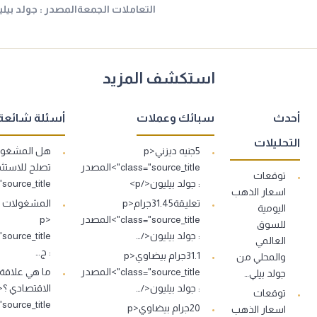
التعاملات الجمعةالمصدر : جولد بيل
استكشف المزيد
أحدث
سبائك وعملات
أسئلة شائعة
التحليلات
5جنيه ديزني<p
هل المشغولا
class="source_title">المصدر
توقعات
: جولد بيليون</p>
s="source_title
اسعار الذهب
تعليقة31.45جرام<p
اليومية
class="source_title">المصدر
<p
للسوق
: جولد بيليون</…
العالمي
: ج…
31.1جرام بيضاوي<p
والمحلي من
class="source_title">المصدر
ما هي علاقة
جولد بيلي…
: جولد بيليون</…
توقعات
source_title">…
20جرام بيضاوي<p
اسعار الذهب