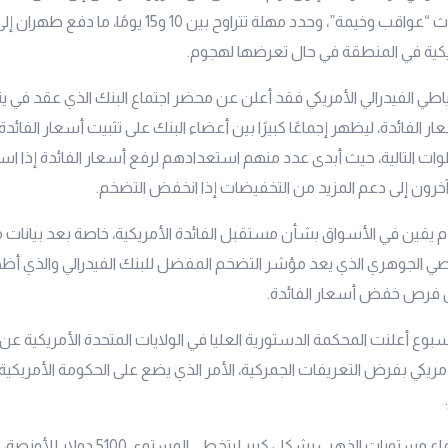
النووي، وإلا ستحدث “عواقب وخيمة”، وحدد مهلة تتراوح بين 10 و15 ي
ريكية في المنطقة في حال تعرضها لهجوم.
ياطي الفيدرالي الأمريكي فقد أعلن عن محضر اجتماع البنك الذي عقد في ين
الفائدة، ليظهر إجماعًا كبيرًا بين أعضاء البنك على تثبيت أسعار الفائدة
ات التالية، حيث أبدى عدد منهم استعدادهم لرفع أسعار الفائدة إذا اس
ل آخرون إلى دعم المزيد من التخفيضات إذا انخفض التضخم.
يقين في الأسواق بشأن مستقبل الفائدة الأمريكية، خاصة بعد بيانات
 الجوهري الذي يعد مؤشر التضخم المفضل للبنك الفيدرالي والذي أظهر
ل فرص خفض أسعار الفائدة.
بوع أعلنت المحكمة الدستورية العليا في الولايات المتحدة الأمريكية عن 
مريكي بفرض التعريفات الجمركية، الأمر الذي يضع على الحكومة الأمريكي
تسبب هذا في ارتفاع مستويات الذهب بشكل كبير ليتخطى 