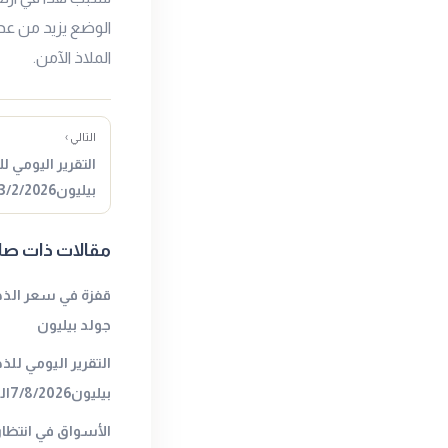
الوضع يزيد من عدم
الملاذ الآمن.
التالي ›
التقرير اليومي ل
بيليون23/2/2026المصدر : جولد…
مقالات ذات صل
قفزة في سعر الذه
جولد بيليون
التقرير اليومي لل
بيليون7/8/2026المصدر : جولد بيليون
الأسواق في انتظار 