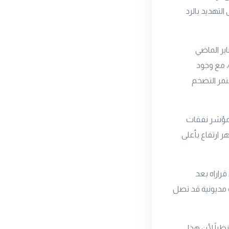
ومًا، ما دفع طهران إلى التهديد بالرد
اير الماضي
، مع وجود
تمر التضخم
 مؤشر نفقات
 ارتفاع بأعلى
قراراه بعد
ة مديونية قد تصل
المستوى 5100 دولار للأونصة، نظراً لأن هذا