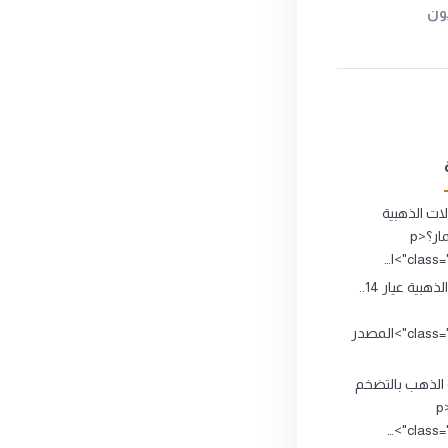
يون
ت الذهبية
تصلح للاستثمار؟<p
clas">ا…
المشغولات الذهبية عيار 14..
class="source_title">المصدر
 الذهب بالتضخم
الاقتصادي ؟<p
class="