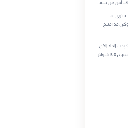
لاذ آمن من جديد.
ضي بنسبة 1.3% ليسجل أعلى مستوى منذ
 عند المستوى 5108 دولار للأونصة وكان قد افتتح
ذبذب الحاد الذي
يشهده منذ نهاية شهر يناير، ليستطيع الذهب أن يغلق تداولات الأسبوع الماضي فوق المستوى 5108 دولار