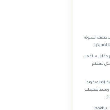
بب ضعف السيولة
الأمريكية.
هر مقابل سلة من
 خلال معظم
ق العالمية وبدأ
ران وسط تهديدات
اق.
 برنامجها