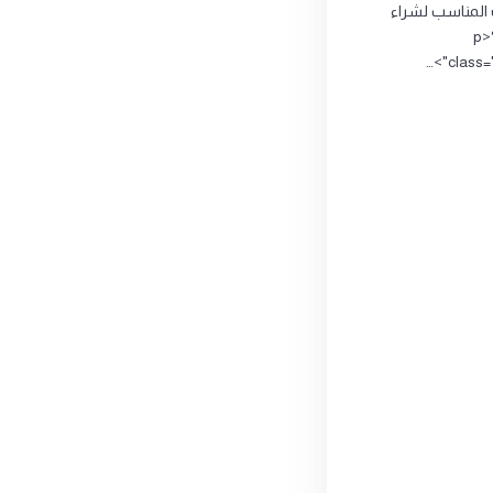
 المناسب لشراء
وبيع الذهب؟<p
class="