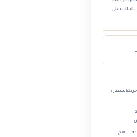
من الطلب على
د
ريكيالمصدر :
د
 الصاغة — فتح