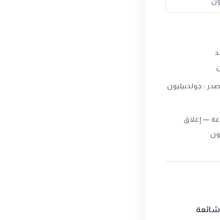
د
صدر : جولدبيليون
ي الصاغة — إغلاق
ون
شائعة