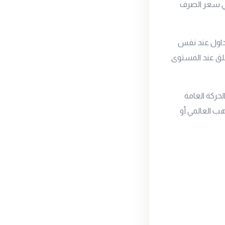
 في سعر الصرف
المستوى 4540 جنيه للجرام ليتداول عند نفس
انخفض السعر يوم أمس بمقدار 10 جنيهات ليغلق عند المستوى
حركة العامة
ب العالمي أو