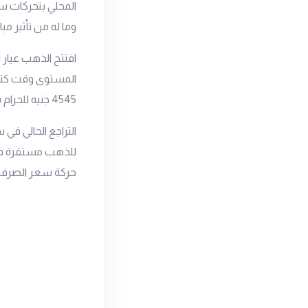
المحلي بتحركات سع
وما له من تأثير م
افتتح الذهب
عيار 21
4545 جنيه للجرام بعد أن افتتح جلسة الأمس عند 4555 جنيه للجرام.
التراجع الحالي ف
للذهب مستقرة في 
حركة سعر الصرف.