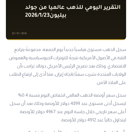
سجل الذهب مستوى قياسياً جديداً يوم الجمعة، مدفوعةً بتراجع
الثقة في الأصول الأمريكية نتيجةً للتوترات الجيوسياسية والغموض
الاقتصادي. وذلك بعد تصريح الرئيس الأمريكي دونالد ترامب بأن
الولايات المتحدة نشرت سفنًا باتجاه إيران، مما أدى إلى ارتفاع الطلب
على الملاذ الآمن.
سجل سعر أونصة الذهب العالمي انخفاض اليوم بنسبة 0.4%
ليسجل أدنى مستوى عند 4899 دولار للأونصة وذلك بعد أن سجل
أعلى سعر تاريخي خلال جلسة اليوم عند 4967 دولار للأونصة
ليتداول حالياً عند 4912 دولار للأونصة.