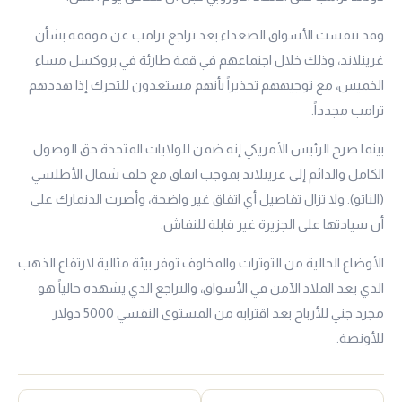
وقد تنفست الأسواق الصعداء بعد تراجع ترامب عن موقفه بشأن
غرينلاند، وذلك خلال اجتماعهم في قمة طارئة في بروكسل مساء
الخميس، مع توجيههم تحذيراً بأنهم مستعدون للتحرك إذا هددهم
ترامب مجدداً.
بينما صرح الرئيس الأمريكي إنه ضمن للولايات المتحدة حق الوصول
الكامل والدائم إلى غرينلاند بموجب اتفاق مع حلف شمال الأطلسي
(الناتو). ولا تزال تفاصيل أي اتفاق غير واضحة، وأصرت الدنمارك على
أن سيادتها على الجزيرة غير قابلة للنقاش.
الأوضاع الحالية من التوترات والمخاوف توفر بيئة مثالية لارتفاع الذهب
الذي يعد الملاذ الآمن في الأسواق، والتراجع الذي يشهده حالياً هو
مجرد جني للأرباح بعد اقترابه من المستوى النفسي 5000 دولار
للأونصة.