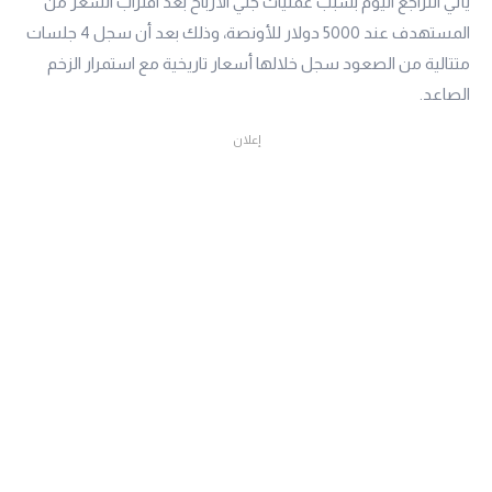
يأتي التراجع اليوم بسبب عمليات جني الأرباح بعد اقتراب السعر من
المستهدف عند 5000 دولار للأونصة، وذلك بعد أن سجل 4 جلسات
متتالية من الصعود سجل خلالها أسعار تاريخية مع استمرار الزخم
الصاعد.
إعلان