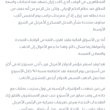
المتظاهرين، في الوقت الذي كانت إيران تشهد فيه احتجاجات واسعة
النطاق ضد نظام الحكم الإيراني. ولكن على الرغم من أنه خفف من
حدة خطابه ضد إيران، إلا أن تصريحات ترامب يوم الخميس أثارت
مخاوف متجددة بشأن التدخل العسكري الأمريكي في الشرق
الأوسط.
أما عن الأسواق المالية فلقد اهتزت الثقة في الولايات المتحدة
وأصولها ربما بشكل دائم، وهذا ما يدفع الأموال إلى الذهب
والمعادن النفيسة.
هذا وقد استقر مؤشر الدولار الأمريكي قرب أدنى مستوى له في أكثر
من أسبوعين يوم الجمعة، بعد انخفاضه بنسبة 1% خلال الأسبوع،
مما جعل الذهب المسعر بالدولار أرخص للمشترين الأجانب.
في حين شهدت المؤشرات الرئيسية في وول ستريت عمليات بيع
حادة في وقت سابق من الأسبوع، حيث شعر المستثمرون بالقلق إزاء
التهديدات الجديدة بفرض تعريفات جمركية من الرئيس الأمريكي
دونالد ترامب على الاتحاد الأوروبي قبل أن تتعافى يوم أمس.