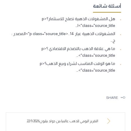
أسئلة شائعة
هل المشغولات الذهبية تصلح للاستثمار؟<p
class="source_title">ا…
المشغولات الذهبية عيار 14..<p class="source_title">المصدر :
ج…
ما هي علاقة الذهب بالتضخم الاقتصادي ؟<p
class="source_title">…
ما هو الوقت المناسب لشراء وبيع الذهب؟<p
class="source_title">…
SHARE
التقرير اليومي للذهب عالميا من جولد بيليون22/1/2026