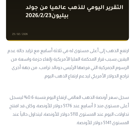
ارتفع الذهب إلى أعلى مستوى له في ثلاثة أسابيع مع تزايد حالة عدم
اليقين بسبب قرار المحكمة العليا الأمريكية بإلغاء حزمة واسعة من
الرسوم الجمركية التي فرضها الرئيس دونالد ترامب. من جهة أخرى
تراجع الدولار الأمريكي ليدعم ارتفاع الذهب اليوم.
سجل سعر أونصة الذهب العالمي ارتفاع اليوم بنسبة 0.6% ليسجل
أعلى مستوى منذ 3 أسابيع عند 5176 دولار للأونصة، وكان قد افتتح
تداولات اليوم عند المستوى 5118 دولار للأونصة، ليتداول حالياً عند
المستوى 5141 دولار للأونصة.