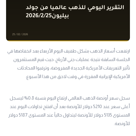
ارتفعت أسعار الذهب بشكل طفيف اليوم الأربعاء بعد انخفاضها في
الجلسة السابقة نتيجة عمليات جني الأرباح، حيث قيم المستثمرون
تأثير التعريفات الأمريكية الجديدة المفروضة، وترقبوا المحادثات
الأمريكية الإيرانية المقررة في وقت لاحق من هذا الأسبوع.
سجل سعر أونصة الذهب العالمي ارتفاع اليوم بنسبة 0.8% ليسجل
أعلى سعر عند 5210 دولار للأونصة بعد أن افتتح تداولات اليوم عند
المستوى 5135 دولار للأونصة ليتداول حالياً عند المستوى 5187 دولار
للأونصة.