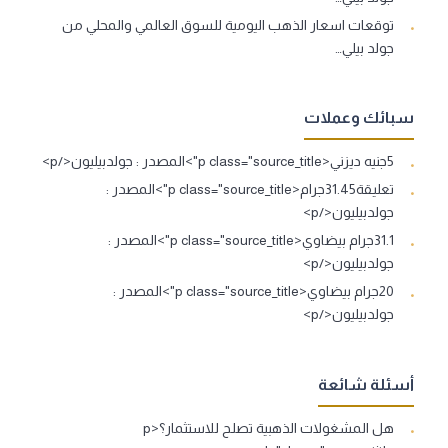
توقعات اسعار الذهب اليومية للسوق العالمي والمحلي من
جولد بيلي…
سبائك وعملات
5جنيه ديزني<p class="source_title">المصدر : جولدبيليون</p>
تعليقة31.45جرام<p class="source_title">المصدر :
جولدبيليون</p>
31.1جرام بيضاوي<p class="source_title">المصدر :
جولدبيليون</p>
20جرام بيضاوي<p class="source_title">المصدر :
جولدبيليون</p>
أسئلة شائعة
هل المشغولات الذهبية تصلح للاستثمار؟<p