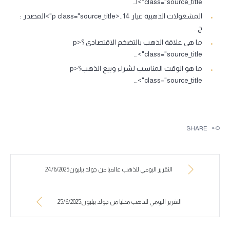
class="source_title">ا…
المشغولات الذهبية عيار 14..<p class="source_title">المصدر :
ج…
ما هي علاقة الذهب بالتضخم الاقتصادي ؟<p
class="source_title">…
ما هو الوقت المناسب لشراء وبيع الذهب؟<p
class="source_title">…
SHARE
التقرير اليومي للذهب عالميا من جولد بيليون24/6/2025
التقرير اليومي للذهب محليا من جولد بيليون25/6/2025