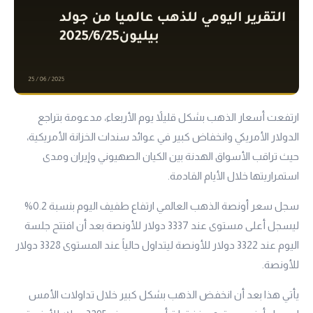
ارتفعت أسعار الذهب بشكل قليلاً يوم الأربعاء، مدعومة بتراجع
الدولار الأمريكي وانخفاض كبير في عوائد سندات الخزانة الأمريكية،
حيث تراقب الأسواق الهدنة بين الكيان الصهيوني وإيران ومدى
استمراريتها خلال الأيام القادمة.
سجل سعر أونصة الذهب العالمي ارتفاع طفيف اليوم بنسبة 0.2%
ليسجل أعلى مستوى عند 3337 دولار للأونصة بعد أن افتتح جلسة
اليوم عند 3322 دولار للأونصة ليتداول حالياً عند المستوى 3328 دولار
للأونصة.
يأتي هذا بعد أن انخفض الذهب بشكل كبير خلال تداولات الأمس