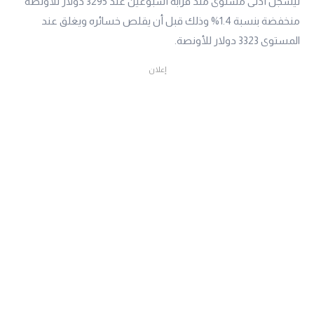
ليسجل أدنى مستوى منذ قرابة أسبوعين عند 3295 دولار للأونصة
منخفضة بنسبة 1.4% وذلك قبل أن يقلص خسائره ويغلق عند
المستوى 3323 دولار للأونصة.
إعلان