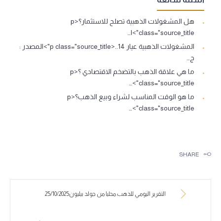
هل المشغولات الذهبية تصلح للاستثمار؟<p
class="source_title">ا…
المشغولات الذهبية عيار 14..<p class="source_title">المصدر :
ج…
ما هي علاقة الذهب بالتضخم الاقتصادي ؟<p
class="source_title">…
ما هو الوقت المناسب لشراء وبيع الذهب؟<p
class="source_title">…
SHARE
التقرير اليومي للذهب محليا من جولد بيليون25/10/2025