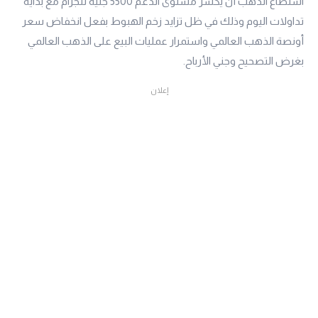
استطاع الذهب أن يكسر مستوى الدعم 5500 جنيه للجرام مع بداية
تداولات اليوم وذلك في ظل تزايد زخم الهبوط بفعل انخفاض سعر
أونصة الذهب العالمي واستمرار عمليات البيع على الذهب العالمي
بغرض التصحيح وجني الأرباح.
إعلان