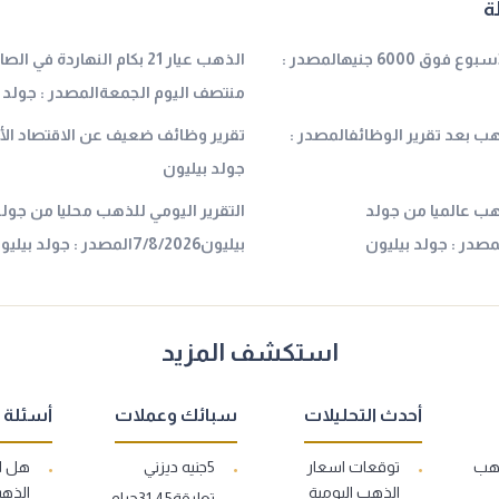
ة
عيار 21 قد ينهي الأسبوع فوق 6000 جنيهالمصدر :
الذهب عيار 21 بكام النهاردة 
منتصف اليوم الجمعةالمصدر : جولد ب
ب بعد تقرير الوظائفالمصدر :
تقرير وظائف ضعيف عن الاقتصاد الأم
جولد بيليون
ذهب عالميا من جولد
التقرير اليومي للذهب محليا من جول
بيليون7/8/2026المصدر : جولد بيليون
استكشف المزيد
أحدث التحليلات
سبائك وعملات
أسئلة 
ذهب
توقعات اسعار
5جنيه ديزني
هل ا
الذهب اليومية
الذهب
تعليقة31.45جرام