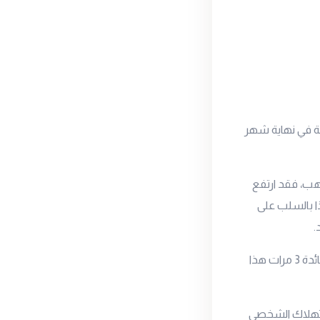
سعر تاريخي سجله عند 5602 دولار للأونصة في نهاية شهر
هب، فقد ارتفع
كس هذا بالسلب على
.
يأتي هذا في ظل تزايد التوقعات في الأسواق أن البنك الفيدرالي قد يقوم بخفض أسعار الفائدة 3 مرات هذا
استهلاك الشخصي