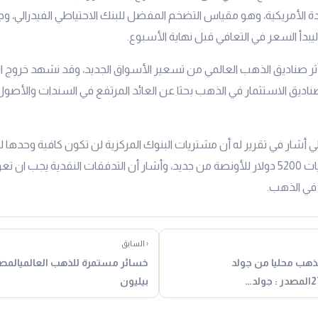
دة الأمريكية، وهو مقياس التضخم المفضل للبنك الاحتياطي الفيدرالي، وج
يبدأ السعر في التعافي قبل نهاية الأسبوع.
ثر صناديق الذهب العالمي من تسعير الأسواق الجديد، وقد نشهد خروج ا
اديق الاستثمار في الذهب بحثا عن العائد المرتفع في السندات والأصول
 أشار في تقرير له أن مشتريات البنوك المركزية لن تكون كافية وحدها 
الذهب إلى مستويات 5200 دولار للأونصة من جديد، وأشار أن التدفقات النقدية يجب ان
 في الذهب.
‹ السابق
للذهب محليا من جولد
خسائر مستمرة للذهب العالميالمصد
بيليون