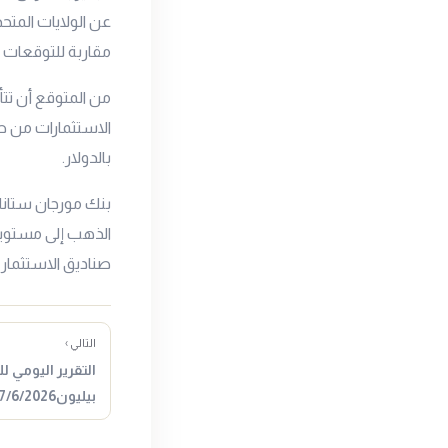
عن الولايات المتح
مقاربة للتوقعات ل
من المتوقع أن تتأ
الاستثمارات من صن
بالدولار.
بنك مورجان ستانلي
صناديق الاستثمار
التالي ›
التقرير اليومي 
بيليون27/6/2026المصدر : جولد…