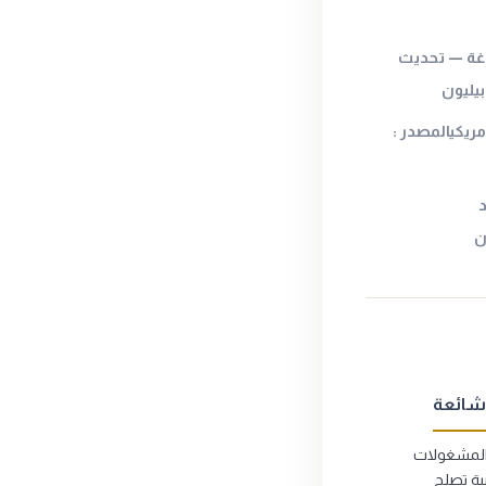
في الصاغة — تحديث
يليون
ريكيالمصدر :
د
شائعة
لمشغولات
ية تصلح