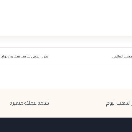
لذهب العالمي
التقرير اليومي للذهب محليا من جولد بيليون26
لذهب اليوم
خدمة عملاء متميزة