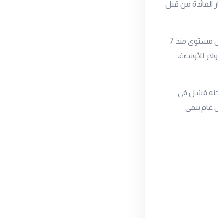
 الفائدة من قبل
سجل سعر أونصة الذهب العالمي انخفاض خلال الأسبوع الماضي بنسبة 1.6 % ليسجل أدنى مستوى منذ 7
39 دولار للأونصة، وذلك بعد أن افتتح تداولات الأسبوع عند المستوى 4157 دولار للأونصة،
نفسي 4000 دولار للأونصة، ولكنه فشل في
 عام يبقى