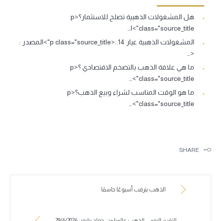
هل المشغولات الذهبية تصلح للاستثمار؟<p
class="source_title">ا…
المشغولات الذهبية عيار 14..<p class="source_title">المصدر :
<…
ما هي علاقة الذهب بالتضخم الاقتصادي ؟<p
class="source_title">…
ما هو الوقت المناسب لشراء وبيع الذهب؟<p
class="source_title">…
SHARE
الذهب يترقب أسبوعًا حاسمًا
التقرير اليومي للذهب عالميا من جولد بيليون29/6/2026