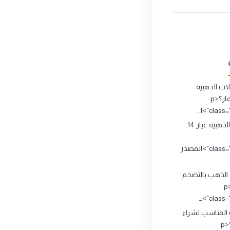
ت الذهبية
تصلح للاستثمار؟<p
clas">ا…
المشغولات الذهبية عيار 14..
class="source_title">المصدر
 الذهب بالتضخم
الاقتصادي ؟<p
class="
 المناسب لشراء
وبيع الذهب؟<p