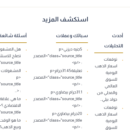
استكشف المزيد
أحدث
سبائك وعملات
أسئلة شائعة
التحليلات
5جنيه ديزني<p
هل المشغولا
class="source_title">المصدر
توقعات
: </p>
s="source_title
اسعار الذهب
تعليقة31.45جرام<p
اليومية
class="source_title">المصدر
<p
للسوق
: </p>
العالمي
: <…
31.1جرام بيضاوي<p
والمحلي من
class="source_title">المصدر
ما هي علاقة
جولد بيلي…
: </p>
توقعات
source_title">…
20جرام بيضاوي<p
اسعار الذهب
class="source_title">المصدر
ما هو الوقت
اليومية
: </p>
للسوق