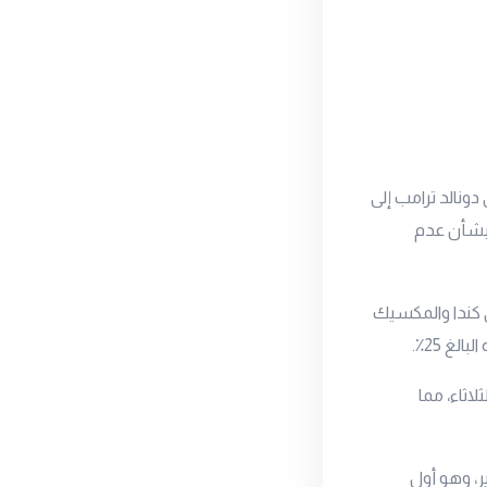
 دونالد ترامب إلى
 بشأن عدم
لى كندا والمكسيك
غ 25٪.
 الصينية يوم الثلاثاء، مما
تراجع معنويات المستهلكين بنسبة 0.2٪ في يناير، وهو أول