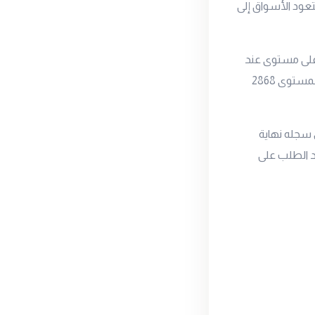
لتعود الأسواق إلى
تداولات اليوم الاثنين بنسبة 0.4% ليسجل أعلى مستوى عند
2876 دولار للأونصة بعد أن افتتح تداولات اليوم عند 2873 دولار للأونصة ليتداول حالياً عند المستوى 2868
 سجله نهاية
د الطلب على