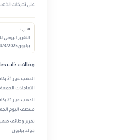
على تحركات الذهب
التالي ›
التقرير اليومي 
بيليون4/3/2025المصدر : جولد…
مقالات ذات صل
الذهب 
التعاملات الجمعةا
الذهب
منتصف اليوم الجمع
تقرير وظائف ضعيف 
جولد بيليون