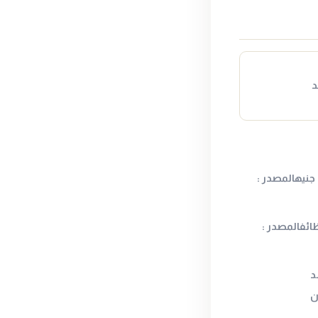
د
عيار 21 قد ينهي الأسبوع فوق 6000 جنيهالمصدر :
ائفالمصدر :
د