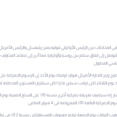
ر في المحادثات بين الرئيس الأوكراني فولوديمير زيلينسكي والرئيس الأمريكي
توصل إلى اتفاق سلام بين روسيا وأوكرانيا، مما أدى إلى تصاعد المخاوف
ياسي المطول.
رح وزير التجارة الأمريكي هوارد لوتنيك يوم الأحد إن الرسوم الجمركية ع
يوم الثلاثاء، لكن ترامب سيقرر ما إذا كان سيلتزم بالمستوى المخطط له البال
وكان ترامب قد أشار إنه سيضيف تعريفة جمركية أخرى بنسبة 10٪ على السلع
لغة 10٪ المفروضة في 4 فبراير الماضي.
من جهة أخرى أظهرت البيانات يوم الجمعة 