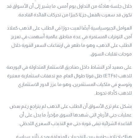
خلال جلسة هادئة من التداول يوم أمس، ما يشير إلى أن الأسواق قد
تكون قد سعرت بالفعل جزءًا كبيرًا من تحركات الفائدة القادمة.
العوامل الجيوسياسية أيضًا لعبت دورًا في الطلب على الذهب كملاذ
آمن. التوترات المستمرة في عدة مناطق عالمية أسهمت في تعزيز
الطلب على الذهب، وهو ما ظهر في ارتفاعات السعر القوية خلال
موجات تقلبات السوق.
على صعيد آخر النشاط داخل صناديق الاستثمار المتداولة في البورصة
للذهب (ETFs) ظل قويًا طوال العام، مع تدفقات استثمارية معتبرة
وتوسع في ملكيات المستثمرين، وهو ما عزز الدور الاستثماري
للذهب كأداة تحوط.
بشكل عام ترى الأسواق أن الطلب على الذهب لم يتراجع رغم بعض
عمليات جني الأرباح التي شهدها السوق مؤخراً، ما يدل على أن
القاعدة الشرائية تبقى قوية حتى مع التذبذب السعري اللحظي.
هناك اختلاف طفيف بين التقديرات المتعلقة بمدى تأثير سياسة