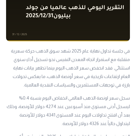
في جلسة تداول نهاية عام 2025 شهد سوق الذهب حركة سعرية
متقلبة مع استمرار اتجاه المعدن النفيس نحو تسجيل أداء سنوي
استثنائي. فقد انخفض سعر الذهب اليوم بينما تظهر بيانات نهاية
العام ارتفاعات تاريخية في سعر أونصة الذهب، ما يعكس تحولات
بارزة في توجهات المستثمرين والسياسات النقدية العالمية.
سجل سعر اونصة الذهب العالمي انخفاض اليوم بنسبة 0.4%
ليسجل أدنى مستوى منذ أسبوعين عند 4274 دولار للأونصة، وذلك
بعد أن افتتح تداولات اليوم عند المستوى 4341 دولار للأونصة
ليتداول حالياً عند 4326 دولار للأونصة.