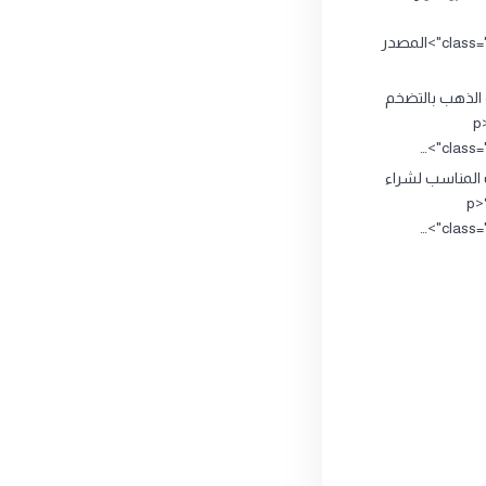
class="source_title">المصدر
 الذهب بالتضخم
الاقتصادي ؟<p
class="
 المناسب لشراء
وبيع الذهب؟<p
class="