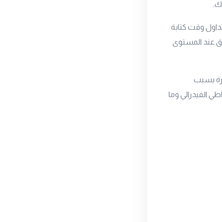
ك.
د المستوى 5600 جنيه للجرام ليتداول وقت كتابة
عد أن ارتفع يوم أمس بمقدار 5 جنيهات ليغلق عند المستوى
يرة بسبب
طي الفيدرالي وما