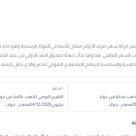
ر حركة سعر صرف الدولار مقابل الجنيه في البنوك الرسمية وهو ما يد
ات السعر العالمي. هذا وقد بدأت بعثة صندوق النقد الدولي من عقد الا
امسة والسادسة للبرنامج الاقتصادي التمويلي لمصر والذي تصل قيمته إلى 8 مليار دول
‹ السابق
للذهب محليا من جولد
التقرير اليومي للذهب عالميا من جول
بيليون4/12/2025المصدر : جولد…
ة