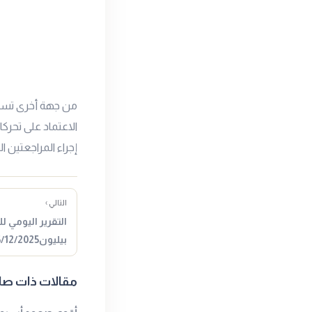
من جهة أخرى تستق
الاعتماد على تحرك
إجراء المراجعتين الخ
التالي ›
التقرير اليومي 
بيليون5/12/2025المصدر : جولد…
مقالات ذات صل