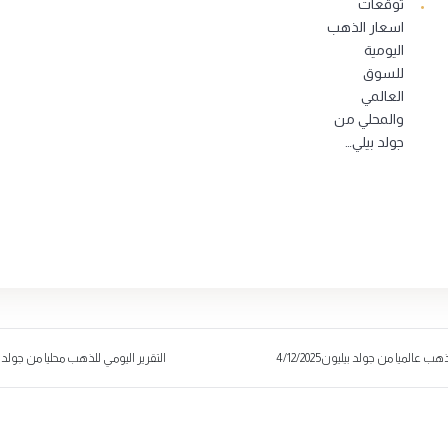
توقعات
اسعار الذهب
اليومية
للسوق
العالمي
والمحلي من
جولد بيلي…
ب عالميا من جولد بيليون4/12/2025
التقرير اليومي للذهب محليا من جولد بيليون25