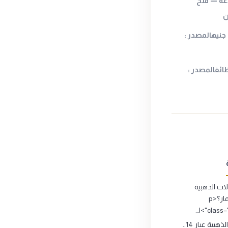
 الصاغة — فتح
ن
عيار 21 قد ينهي الأسبوع فوق 6000 جنيهالمصدر :
ائفالمصدر :
ت الذهبية
تصلح للاستثمار؟<p
clas">ا…
المشغولات الذهبية عيار 14..