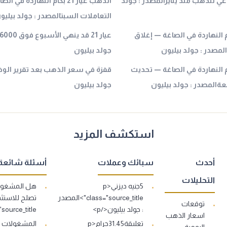
 للذهب منذ ينايرالمصدر : جولد
الذهب عيار 21 بكام النهاردة في
التعاملات السبتالمصدر : جولد بيليو
عيار 21 بكام النهاردة في الصاغة — إغلاق
لمصدر : جولد بيليون
جولد بيليون
 عيار 21 بكام النهاردة في الصاغة — تحديث
قفزة في سعر الذهب بعد تقرير الوظ
ةالمصدر : جولد بيليون
جولد بيليون
استكشف المزيد
أحدث
سبائك وعملات
أسئلة شائعة
التحليلات
5جنيه ديزني<p
هل المشغولا
class="source_title">المصدر
توقعات
: جولد بيليون</p>
s="source_title
اسعار الذهب
تعليقة31.45جرام<p
اليومية