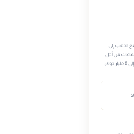
فع الذهب إلى
جتماعات من أجل
ار.
د