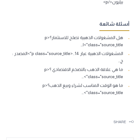
بيليون</p>
أسئلة شائعة
هل المشغولات الذهبية تصلح للاستثمار؟<p
class="source_title">ا…
المشغولات الذهبية عيار 14..<p class="source_title">المصدر :
ج…
ما هي علاقة الذهب بالتضخم الاقتصادي ؟<p
class="source_title">…
ما هو الوقت المناسب لشراء وبيع الذهب؟<p
class="source_title">…
SHARE