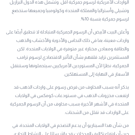
الواردات الأمريكية لرسوم جمركية أقل. وتشمل هذه الدول البرازيل
وتشيلي وأستراليا والمملكة المتحدة وكولومبيا وجميعها ستخضع
لرسوم جمركية بنسبة 10%.
وأعلن البيت الأبيض أن الرسوم الجمركية المتبادلة لا تنطبق أيضًا على
واردات معينة، بما في ذلك النحاس والأدوية والأخشاب والذهب
والطاقة ومعادن مختارة غير متوفرة في الولايات المتحدة. لكن
المستثمرين تزايد قلقهم بشأن التأثير الاقتصادي لرسوم ترامب
الجمركية، نظرًا لأن المستوردين الأمريكيين سيتحملونها وستنتقل
الأسعار في النهاية إلى المستهلكين.
يذكر أنه بسبب المخاوف من فرض رسوم على واردات الذهب قد
ارتفعت مخزونات الذهب في مستودعات كومكس في الولايات
المتحدة في الأشهر الأخيرة بسبب مخاوف من أن الرسوم الجمركية
على الواردات قد تقلل من الشحنات.
من شأن هذا السيناريو أن يدعم التضخم في الولايات المتحدة، في
حين أن ارتفاع تكاليف المدخلات قد يؤثر سلبًا على النشاط التجاري