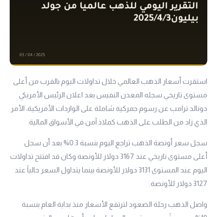
استقرت أسعار الذهب العالمي خلال تداولات اليوم بالقرب من أعلى
مستوى تاريخي سجله المعدن النفيس بعد اعلان الرئيس الأمريكي
دونالد ترامب عن رسوم جمركية شاملة على الواردات الأمريكية، الأمر
الذي زاد من الطلب على الذهب كملاذ آمن في الأسواق المالية.
سجل سعر أونصة الذهب تراجع اليوم بنسبة 0.3% بعد أن سجل
أعلى مستوى تاريخي عند 3167 دولار للأونصة وكان قد افتتح تداولات
اليوم عند المستوى 3131 دولار للأونصة بينما يتداول السعر حالياً عند
3127 دولار للأونصة.
واصل الذهب رحلة الصعود لترتفع الأسعار منذ بداية العام بنسبة