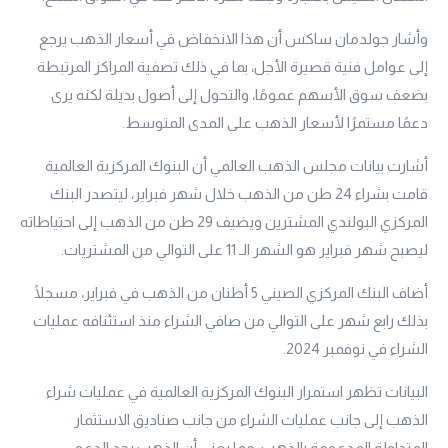
وأشار جولدمان ساكس أن هذا الانخفاض في أسعار الذهب يرجع
إلى عوامل فنية قصيرة الأجل، بما في ذلك تصفية المراكز المرتبطة
بضعف سوق الأسهم عمومًا، والتحول إلى أصول بديلة لكنه يرى
دعمًا مستمرًا لأسعار الذهب على المدى المتوسط.
أشارت بيانات مجلس الذهب العالمي أن البنوك المركزية العالمية
قامت بشراء 24 طن من الذهب خلال شهر فبراير، ليتصدر البنك
المركزي البولندي المشترين ويضيف 29 طن من الذهب إلى احتياطاته
ليصبح شهر فبراير هو الشهر الـ 11 على التوالي من المشتريات.
أضاف البنك المركزي الصيني 5 أطنان من الذهب في فبراير، مسجلًا
بذلك رابع شهر على التوالي من صافي الشراء منذ استئنافه عمليات
الشراء في نوفمبر 2024.
البيانات تظهر استمرار البنوك المركزية العالمية في عمليات شراء
الذهب إلى جانب عمليات الشراء من جانب صناديق الاستثمار
المتداولة المدعومة بالذهب، مما يعني أن الذهب يجد الدعم