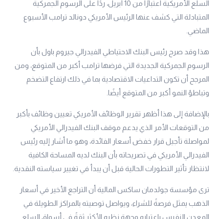
السلع الأمريكية اعتبارًا من 10 أبريل، ردًا على الرسوم الجمركية
المتبادلة التي كشف عنها الرئيس الأمريكي دونالد ترامب الأسبوع
الماضي.
هذا وقد صرح رئيس البنك الاحتياطي الفيدرالي جيروم باول بأن
الرسوم الجمركية الجديدة التي فرضها ترامب أكبر من المتوقع، ومن
المرجح أن تكون التداعيات الاقتصادية بما في ذلك ارتفاع التضخم
وتباطؤ النمو أكبر من المتوقع أيضًا.
بالإضافة إلى هذا أظهر تقرير الوظائف الأمريكي تعيين وظائف بأكبر
من التوقعات الأمر الذي يدعم موقف البنك الفيدرالي الأمريكي
لمواصلة تأجيل قرار خفض أسعار الفائدة، وهو ما أشار إليه رئيس
الفيدرالي الأمريكي في تصريحاته بأن البنك لديه المساحة الكافية
لانتظار تأثير التطورات الحالية قبل أن يبدأ في تغيير سياسته النقدية.
ترى مؤسسة جولدمان ساكس المالية أن التراجع الأخير في أسعار
الذهب يمثل فرصةً للشراء، ويواصل توصيته بالمراكز الطويلة في
المعدن النفيس باعتباره وجهة نظره الأكثر ثقةً في أسواق السلع.