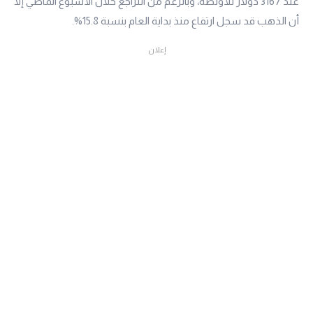
عند 3167 دولار للأونصة، وبالرغم من التراجع خلال الأسبوع الماضي إلا
أن الذهب قد سجل ارتفاع منذ بداية العام بنسبة 15.8%.
إعلان