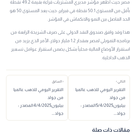
مصر حيث أظهر مؤشر مديري المشتريات قراءة بقيمة 49.2 نقطة
بأقل من المستوى 50.1 نقطة في فبراير، حيث يعد المستوى 50 هو
الحد الفاصل بين النمو والانكماش في المؤشر.
هذا وقد وافق صندوق النقد الدولي على صرف الشريحة الرابعة من
برنامجه التمويلي لمصر بمقدار 1.2 مليار دولار، الأمر الذي يزيد من
استقرار الأوضاع المالية محلياً بشكل يضمن استقرار عوامل تسعير
الذهب الداخلية.
التالي ›
‹ السابق
التقرير اليومي للذهب عالميا
التقرير اليومي للذهب عالميا
من جولد
من جولد
بيليون5/4/2025المصدر :
بيليون4/4/2025المصدر :
جولد…
جولد…
مقالات ذات صلة