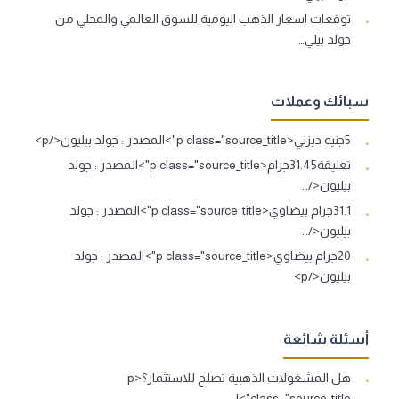
توقعات اسعار الذهب اليومية للسوق العالمي والمحلي من
جولد بيلي…
سبائك وعملات
5جنيه ديزني<p class="source_title">المصدر : جولد بيليون</p>
تعليقة31.45جرام<p class="source_title">المصدر : جولد
بيليون</…
31.1جرام بيضاوي<p class="source_title">المصدر : جولد
بيليون</…
20جرام بيضاوي<p class="source_title">المصدر : جولد
بيليون</p>
أسئلة شائعة
هل المشغولات الذهبية تصلح للاستثمار؟<p
class="source_title">ا…