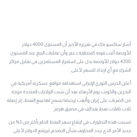
أشار ساكسو بنك في تقريره الأخير أن المستوى 4000 دولار
للأونصة أثبت قوته كمنطقة دعم، وأن عمليات البيع عند المستوى
4200 دولار للأونصة يدل على استمرار المستثمرين في تقليل مراكز
الشراء مع أي ارتداد للسعر لأعلى.
أعلن الحرس الثوري الإيراني استهدافه مواقع عسكرية أمريكية في
البحرين والكويت يوم الأربعاء، بعد أن شنت الولايات المتحدة موجة
من الضربات على إيران وألغت ترخيصًا يسمح لها ببيع النفط، إثر إصابة
ثلاث ناقلات نفط بقذائف في مضيق هرمز.
تسببت هذه التطورات في ارتفاع سعر النفط الخام بأكثر من 3% من
جديد الأمر الذي جدد المخاوف بشأن التضخم، ليرتفع الدولار لأعلى