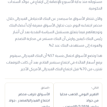
مستوياته منذ بداية الأسبوع بالإضافة إلى ارتفاع في عوائد السندات
الحكومية.
والآن تنتظر الأسواق ما سيصدر عن البنك الاحتياطي الفيدرالي خلال
محضر اجتماعه اليوم، حيث تحاول الأسواق معرفة آراء أعضاء البنك
وتوجهاتهم فيما يتعلق بمستقبل السياسة النقدية بعد أن أشار
رئيس البنك كيفين وارش أن البنك مستمر في محاربة التضخم
والعودة إلى مستهدف البنك عند 2%.
هذا وتضع الأسواق احتمال بنسبة 57% أن البنك الفيدرالي سيقوم
برفع أسعار الفائدة في اجتماع سبتمبر القادم، بعد أن كانت التوقعات
تقترب من 70% قبل اجتماع البنك الفيدرالي الأمريكي الأخير.
التالي ›
‹ السابق
التقرير اليومي للذهب محليا
الأسواق تترقب محضر
من جولد
اجتماع الفيدراليالمصدر : جولد
بيليون8/7/2026المصدر :
بيليون