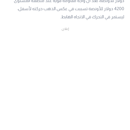
دولار للأونصة، بعد أن واجه مقاومة قوية عند منطقة المستوى
4200 دولار للأونصة تسببت في عكس الذهب حركته لأسفل،
ليستمر في التحرك في الاتجاه الهابط.
إعلان