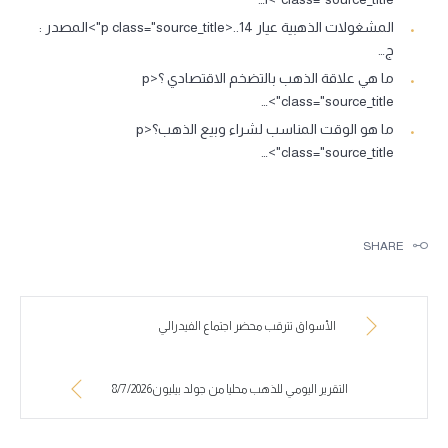
المشغولات الذهبية عيار 14..<p class="source_title">المصدر :
ج…
ما هي علاقة الذهب بالتضخم الاقتصادي ؟<p
class="source_title">…
ما هو الوقت المناسب لشراء وبيع الذهب؟<p
class="source_title">…
SHARE
الأسواق تترقب محضر اجتماع الفيدرالي
التقرير اليومي للذهب محليا من جولد بيليون8/7/2026