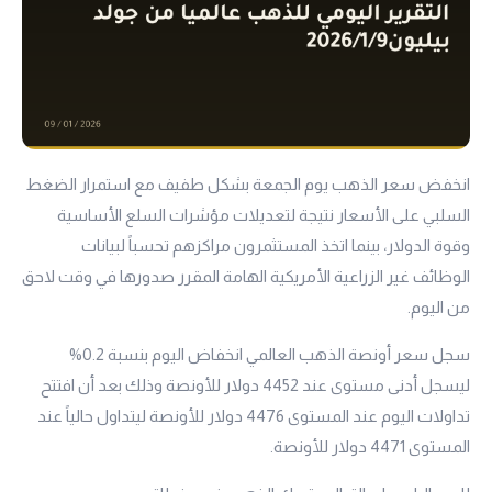
انخفض سعر الذهب يوم الجمعة بشكل طفيف مع استمرار الضغط
السلبي على الأسعار نتيجة لتعديلات مؤشرات السلع الأساسية
وقوة الدولار، بينما اتخذ المستثمرون مراكزهم تحسباً لبيانات
الوظائف غير الزراعية الأمريكية الهامة المقرر صدورها في وقت لاحق
من اليوم.
سجل سعر أونصة الذهب العالمي انخفاض اليوم بنسبة 0.2%
ليسجل أدنى مستوى عند 4452 دولار للأونصة وذلك بعد أن افتتح
تداولات اليوم عند المستوى 4476 دولار للأونصة ليتداول حالياً عند
المستوى 4471 دولار للأونصة.