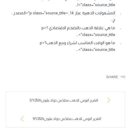
class="source_title">ا…
المشغولات الذهبية عيار 14..<p class="source_title">المصدر :
ج…
ما هي علاقة الذهب بالتضخم الاقتصادي ؟<p
class="source_title">…
ما هو الوقت المناسب لشراء وبيع الذهب؟<p
class="source_title">…
SHARE
التقرير اليومي للذهب محليا من جولد بيليون8/1/2026
التقرير اليومي للذهب محليا من جولد بيليون9/1/2026