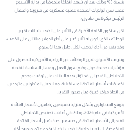
بنسبة 3% وذلك بعد أن شهد ارتفاعًا ملحوظًا في بداية الأسبوع
عقب شن الولايات المتحدة عملية عسكرية في فنزويلا واعتقال
الرئيس نيكولاس مادورو.
لكن ستكون الكلمة الأخيرة في التأثير على الذهب لبيانات تقرير
الوظائف الذي يكون له تأثير كبير على أداء الدولار وبالتالي على الذهب،
وقد يغير من أداء الذهب الكلي خلال هذا الأسبوع.
وتترقب الأسواق تقرير الوظائف غير الزراعية الأمريكية للحصول على
مؤشرات جديدة حول وضع سوق العمل ومسار السياسة النقدية
للاحتياطي الفيدرالي. قد تؤثر هذه البيانات على توقيت وحجم
تخفيضات أسعار الفائدة المستقبلية، مما يجعل المتداولين مترددين
في اتخاذ مراكز كبيرة قبل صدور التقرير.
يتوقع المتداولون بشكل متزايد تخفيضين إضافيين لأسعار الفائدة
الأمريكية في عام 2026، وذلك في أعقاب تخفيض الاحتياطي
الفيدرالي لأسعار الفائدة في ديسمبر. حيث تميل أسعار الفائدة
المنخفضة إلى تعزيز جاذبية الذهب الذي لا يقدم عائد، ويصبح أكثر