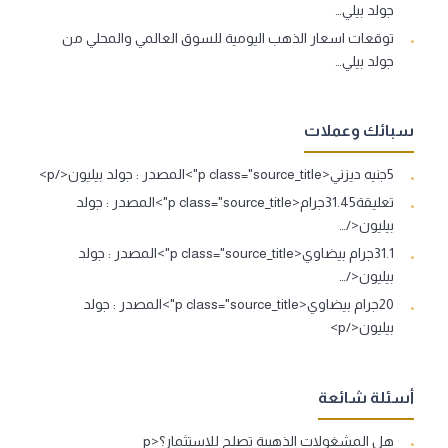
جولد بيلي…
توقعات اسعار الذهب اليومية للسوق العالمي والمحلي من
جولد بيلي…
سبائك وعملات
5جنيه ديزني<p class="source_title">المصدر : جولد بيليون</p>
تعليقة31.45جرام<p class="source_title">المصدر : جولد
بيليون</…
31.1جرام بيضاوي<p class="source_title">المصدر : جولد
بيليون</…
20جرام بيضاوي<p class="source_title">المصدر : جولد
بيليون</p>
أسئلة شائعة
هل المشغولات الذهبية تصلح للاستثمار؟<p