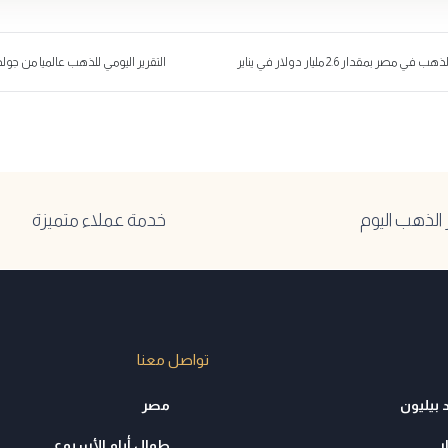
مصر بمقدار 2.6 مليار دولار في يناير
التقرير اليومي للذهب عالميا من جولد بيليون
لذهب اليوم
خدمة عملاء متميزة
تواصل معنا
 بيليون
مصر
ر
طوال أيام الأسبوع