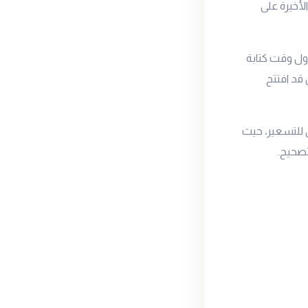
أخيرة على
ستوى 6720 جنيه للجرام ليتداول وقت كتابة
ند 6670 جنيه للجرام، وكان قد افتتح
 للتسعير، حيث
تصحيح.