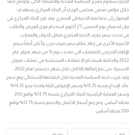
الخبراء سيقوم بتعزيز السياسة النقدية والاقتصاد الكلي، وأوضح أيضاً
خلال مؤتمر صحفي بمجلس الوزراء أن البنك المركزي يستهدف
الوصول إلى مضاعفة الاحتياطي المصري. وقد قرر البنك المركزي في
بيان له صباح يوم الخميس 27 أكتوبر استخدام قوى العرض والطلب
في تحديد سعر صرف الجنيه المصري مقابل الدولار والعملات
الأجنبية الأخرى في إطار نظام سعر صرف مرن. وأعلن أيضاً سيتم
الإلغاء التدريجي للتعليمات التي صدرت يوم 13 من شهر فبراير عام
2022 والخاصة باستخدام الاعتمادات المستندية في عمليات تمويل
الاستيراد حتى يتم إلغائها بالكامل خلال شهر ديسمبر لعام 2022.
وقد قررت لجنة السياسة النقدية خلال اجتماعها الاستثنائي رفع سعر
عائد الإيداع بنسبة 13.25% وسعر الإقراض لليلة واحدة بنحو 14.25%
وسعر العملية الرئيسية للبنك المركزي بنسبة 13.75% بواقع 200
نقطة أساس. وتم رفع أسعار الائتمان والخصم بنسبة 13.75% بواقع
200 نقطة أساس.
التالي ›
‹ السابق