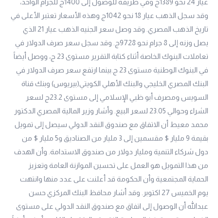
عيار 24
نحو 1389ج وفي طريقه للوصول إلى 1400ج للجرام الواحد،
وقد سجل الذهب
عيار 18
نحو 1042ج وهذه الأسعار تعتبر الأعلى في
تاريخ الذهب المصري. وقد وصل سعر الجنيه الذهب عيار 21 الذي
يصل وزنه إلى 8 جرام نحو 9728ج. وقد سجل سعر صرف الدولار في
تعاملات البنوك الخاصة أثناء كتابة التقرير مستوى 23 ج، ووصل أيضاً
في البنوك الوطنية مستوى 23 ج.بينما ارتفع سعر صرف الدولار في
البنك المصري الخليجي والبنك الأهلي الكويتي(بيريوس) وبنك قناة
السويس ومصرف أبو ظبي الإسلامي إلى مستوى 23.2ج لسعر
الشراء وحوالي 23.05 لسعر البيع. وأشار وزير المالية المصري الدكتور
محمد معيط أن الاتفاق مع صندوق النقد الدولي سيصل إلى تمويل
بقيمة 9 مليار $ مقسمين إلى 3 مليار من الصناديق و5 مليار $ من
دول شركاء التنمية ومليار دولار من صندوق الاستدامة. وأن الهدف
من هذا التمويل هو العمل على تحسين الموازنة العامة وتعزيز
الحماية المجتمعية وأن الحكومة قد أعلنت على عدد منها وانتهت
يوم الخميس 27 اكتوبر. وقد أشار محافظ البنك المركزي حسن
عبدالله أن الوصول إلى اتفاق مع صندوق النقد الدولي على مستوى