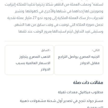
لسلفه” وحملت العملة من الظهر شكلا زخرفيا تخليدا للملكة إليزابيث
وصورتين لها إحداهما في شبابها والأخرى في كهولتها. وتشير
تقديرات دار سك العملة الملكية إلى وجود نحو 27 مليار عملة نقدية
تحمل صورة الملكة التي توفيت في وقت سابق من هذا الشهر،
وستبقى قيد التداول ليتم استبدالها بمرور الوقت عند تلفها
التالي ›
‹ السابق
الجنيه المصري يواصل التراجع
الذهب المصري يتجاوز
مقابل الدولار
الاسعار العالمية بسبب
الدولار
مقالات ذات صلة
مطلوب ميكانيكي معدات ثقيلة
مستر جولد تنجح في تصدير أول شحنة مشغولات ذهبية
للسعودية.