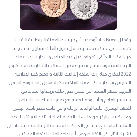
وفقا لcbs News أوضحت أن دار سك العملة البريطانية النقاب
كشفت عن عملات معدنية تحمل صورة الملك تشارلز الثالث وانه
من المقرر البدأ في تداولها قبل عيد الميلاد, وان دار سك العملة
البريطانية سوف تصدر مجموعة من العملات التذكارية يوم 3 أكتوبر
2022 لذكري حياة إرث الملكة إليزابيث الثانية وأوضح كبير الإداريين
التجاريين في دار سك العملة الملكية نيكولا هاول , انه يتوقع أنه من
المرجح تظهر العملة التي تحمل صور ملك بريطانيا الجديد في
ديسمبر القادم ويأتي وجه العملة مع صورة للملك تشارلز ناظرا
للجهة اليسرى، خلافا لوالدته الراحلة والتي كانت تنظر باتجاه اليمين
وقال كريس باركر من دار سك العملة الملكية: “لقد اتبع تشارلز هذا
التقليد العام الذي لدينا في العملات المعدنية البريطانية، حيث عاد إلى
تشارلز الثاني في التقاليد، وهي أن يواجه الملك الاتجاه المعاكس