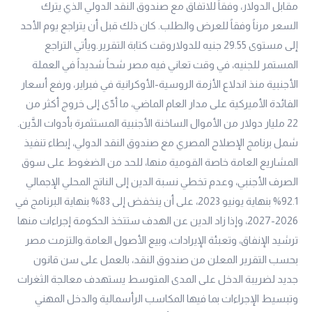
مقابل الدولار، وفقاً للاتفاق مع صندوق النقد الدولي الذي يترك
السعر مرناً وفقاً للعرض والطلب. كان ذلك قبل أن يتراجع يوم الأحد
إلى مستوى 29.55 جنيه للدولاروقت كتابة التقرير.ويأتي التراجع
المستمر للجنيه، في وقت تعاني فيه مصر شحاً شديداً في العملة
الأجنبية منذ اندلاع الأزمة الروسية-الأوكرانية في فبراير، ورفع أسعار
الفائدة الأميركية على مدار العام الماضي، ما أدّى إلى خروج أكثر من
22 مليار دولار من الأموال الساخنة الأجنبية المستثمرة بأدوات الدَّين.
شمل برنامج الإصلاح المصري مع صندوق النقد الدولي، إبطاء تنفيذ
المشاريع العامة خاصة القومية منها، للحد من الضغوط على سوق
الصرف الأجنبي، وعدم تخطي نسبة الدين إلى الناتج المحلي الإجمالي
92.1% بنهاية يونيو 2023، على أن ينخفض إلى 83% بنهاية البرنامج في
2026-2027، وإذا زاد الدين عن الهدف ستتخذ الحكومة إجراءات منها
ترشيد الإنفاق، وتعبئة الإيرادات، وبيع الأصول العامة.والتزمت مصر
بحسب التقرير المعلن من صندوق النقد، بالعمل على سن قانون
جديد لضريبة الدخل على المدى المتوسط يستهدف معالجة الثغرات
وتبسيط الإجراءات بما فيها المكاسب الرأسمالية والدخل المهني