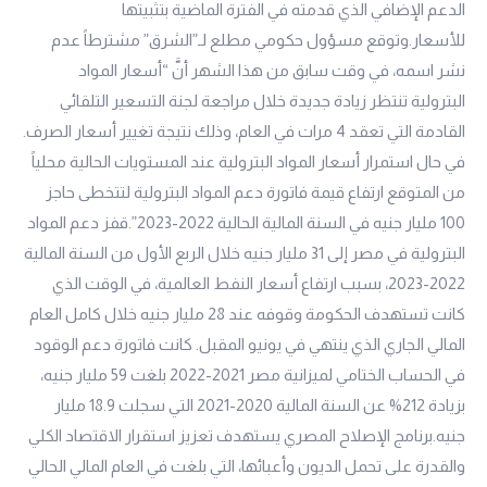
الدعم الإضافي الذي قدمته في الفترة الماضية بتثبيتها
للأسعار.وتوقع مسؤول حكومي مطلع لـ”الشرق” مشترطاً عدم
نشر اسمه، في وقت سابق من هذا الشهر أنَّ “أسعار المواد
البترولية تنتظر زيادة جديدة خلال مراجعة لجنة التسعير التلقائي
القادمة التي تعقد 4 مرات في العام، وذلك نتيجة تغيير أسعار الصرف.
في حال استمرار أسعار المواد البترولية عند المستويات الحالية محلياً
من المتوقع ارتفاع قيمة فاتورة دعم المواد البترولية لتتخطى حاجز
100 مليار جنيه في السنة المالية الحالية 2022-2023”.قفز دعم المواد
البترولية في مصر إلى 31 مليار جنيه خلال الربع الأول من السنة المالية
2022-2023، بسبب ارتفاع أسعار النفط العالمية، في الوقت الذي
كانت تستهدف الحكومة وقوفه عند 28 مليار جنيه خلال كامل العام
المالي الجاري الذي ينتهي في يونيو المقبل. كانت فاتورة دعم الوقود
في الحساب الختامي لميزانية مصر 2021-2022 بلغت 59 مليار جنيه،
بزيادة 212% عن السنة المالية 2020-2021 التي سجلت 18.9 مليار
جنيه.برنامج الإصلاح المصري يستهدف تعزيز استقرار الاقتصاد الكلي
والقدرة على تحمل الديون وأعبائها، التي بلغت في العام المالي الحالي