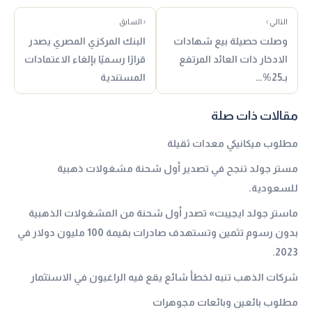
التالي ›
‹ السابق
وصلت حصيلة بيع شهادات
البنك المركزي المصري يصدر
الادخار ذات العائد المرتفع
قرارًا رسميًا بإلغاء الاعتمادات
بـ25%…
المستندية
مقالات ذات صلة
مطلوب ميكانيكي معدات ثقيلة
مستر جولد تنجح في تصدير أول شحنة مشغولات ذهبية
للسعودية.
ماستر جولد ايجيبت» تصدر أول شحنة من المشغولات الذهبية
بدون رسوم تثمين وتستهدف صادرات بقيمة 100 مليون دولار في
2023.
شركات الذهب تنبه لخطأ شائع يقع فيه الراغبون في الاستثمار
مطلوب بائعين وبائعات مجوهرات