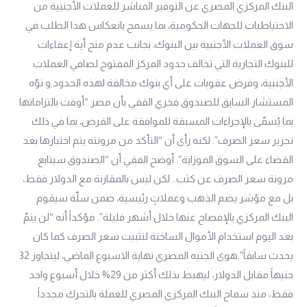
البنك المركزي المصري عن التوفير المباشر للعملات الأجنبية من
الاحتياطيات للجهات الحكومية، بما يسمح بانعكاس هذا الطلب في
سوق العملات الأجنبية بين البنوك، بجانب عدم منح أية إعفاءات
للبنوك التجارية التي تخالف حدود المركز المفتوح لصافي العملات
الأجنبية، وفرض عقوبات على أي بنوك مخالفة لهذه الحدود.و نوّه
المستشار السابق للصندوق فخري الفقي بأن مصر “أوفت بالتزاماتها
بما يُسمّى بالإجراءات المسبقة للموافقة على القرض، بما في ذلك
تحرير سعر الصرف”. لكنه رأى أن “التأكد من مرونته يتم اختبارها بعد
القضاء على السوق الموزاية”. أوضح الفقي أن “الصندوق سيتابع
مرونة سعر الصرف عن كثب.. لكن ليس بالمقارنة مع الدولار فقط،
بل مع مؤشر يضم الذهب وعملاتٍ رئيسية، ضمن سلّة سيقوم
البنك المركزي بالإفصاح عنها خلال أشهر قليلة”. مؤكداً أنه “لن يتمّ
بعد اليوم استخدام الأموال الساخنة لتثبيت سعر الصرف كما كان
يحدث سابقاً”.هوى الجنيه المصري نهاية الاسبوع الماضي، ليتجاوز 32
جنيهاً مقابل الدولار، ليهبط بذلك أكثر من 29% خلال أسبوع واحد
فقط، منذ سماح البنك المركزي المصري للعملة بالتحرك مجدداً