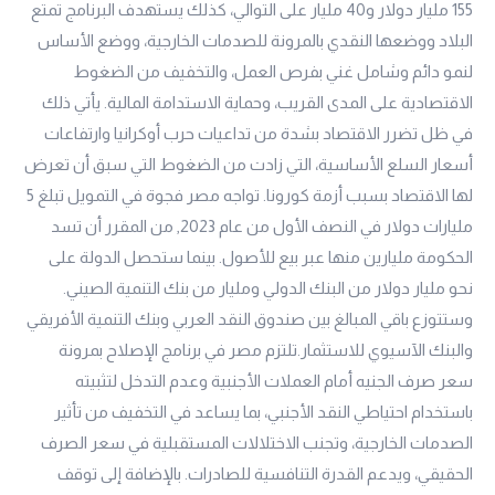
155 مليار دولار و40 مليار على التوالي، كذلك يستهدف البرنامج تمتع
البلاد ووضعها النقدي بالمرونة للصدمات الخارجية، ووضع الأساس
لنمو دائم وشامل غني بفرص العمل، والتخفيف من الضغوط
الاقتصادية على المدى القريب، وحماية الاستدامة المالية. يأتي ذلك
في ظل تضرر الاقتصاد بشدة من تداعيات حرب أوكرانيا وارتفاعات
أسعار السلع الأساسية، التي زادت من الضغوط التي سبق أن تعرض
لها الاقتصاد بسبب أزمة كورونا. تواجه مصر فجوة في التمويل تبلغ 5
مليارات دولار في النصف الأول من عام 2023, من المقرر أن تسد
الحكومة مليارين منها عبر بيع للأصول. بينما ستحصل الدولة على
نحو مليار دولار من البنك الدولي ومليار من بنك التنمية الصيني.
وستتوزع باقي المبالغ بين صندوق النقد العربي وبنك التنمية الأفريقي
والبنك الآسيوي للاستثمار.تلتزم مصر في برنامج الإصلاح بمرونة
سعر صرف الجنيه أمام العملات الأجنبية وعدم التدخل لتثبيته
باستخدام احتياطي النقد الأجنبي، بما يساعد في التخفيف من تأثير
الصدمات الخارجية، وتجنب الاختلالات المستقبلية في سعر الصرف
الحقيقي، ويدعم القدرة التنافسية للصادرات. بالإضافة إلى توقف