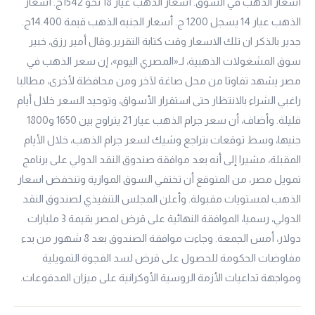
أسعار الذهب في السوق. أسعار الذهب
عيار 18
نحو 1542ج. أسعار
الذهب
عيار 14
يسجل 1200 ج. أسعار الجنيه الذهب قيمة 14.400ج.
جدير بالذكر ان تلك الاسعار وقت كتابة التقرير.وقال أمير رزق، خبير
سوق المشغولات الذهبية، لـ«المصري اليوم»، إن سعر الذهب في
مصر يشهد تفاوتا من محل صاغة لآخر ومن محافظة لأخرى، مطالبا
راغبي الشراء بالانتظار حتى استقرار الأسواق، وتوحيد السعر خلال أيام
قليلة. وأضاف، أن سعر جرام الذهب عيار 21 يتراوح بين 1650 و1800
جنيها، وسط توقعات بتراجع وشيك لسعر جرام الذهب، خلال الأيام
المقبلة، مشيرا إلى أنه بعد موافقة صندوق النقد الدولي على برنامج
تمويل مصر، من المتوقع أن تختفي السوق الموازية وتنخفض اسعار
الذهب لمستويات مقبولة. وأعلن المجلس التنفيذي لصندوق النقد
الدولي، رسميا، الموافقة النهائية على قرض لمصر بقيمة 3 مليارات
دولار، أمس الجمعة. وجاءت موافقة الصندوق بعد 8 شهور من بدء
مفاوضات الحكومة للحصول على قرض لسد الفجوة التمويلية
ومواجهة تداعيات الأزمة الروسية الأوكرانية على ميزان المدفوعات.