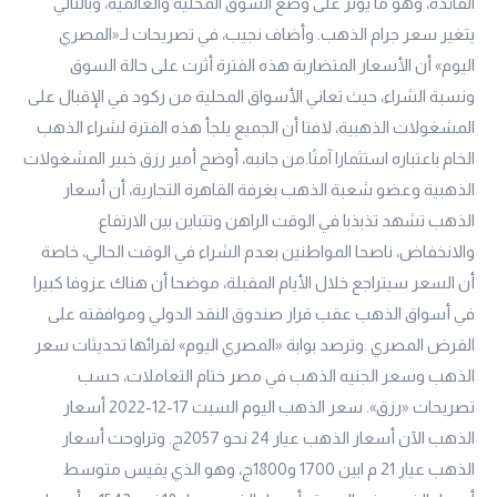
الفائدة، وهو ما يؤثر على وضع السوق المحلية والعالمية، وبالتالي
يتغير سعر جرام الذهب. وأضاف نجيب، في تصريحات لـ«المصري
اليوم» أن الأسعار المتضاربة هذه الفترة أثرت على حالة السوق
ونسبة الشراء، حيث تعاني الأسواق المحلية من ركود في الإقبال على
المشغولات الذهبية، لافتا أن الجميع يلجأ هذه الفترة لشراء الذهب
الخام باعتباره استثمارا آمنًا.من جانبه، أوضح أمير رزق خبير المشغولات
الذهبية وعضو شعبة الذهب بغرفة القاهرة التجارية، أن أسعار
الذهب تشهد تذبذبا في الوقت الراهن وتتباين بين الارتفاع
والانخفاض، ناصحا المواطنين بعدم الشراء في الوقت الحالي، خاصة
أن السعر سيتراجع خلال الأيام المقبلة، موضحا أن هناك عزوفا كبيرا
في أسواق الذهب عقب قرار صندوق النقد الدولي وموافقته على
القرض المصري .وترصد بوابة «المصري اليوم» لقرائها تحديثات سعر
الذهب وسعر الجنيه الذهب في مصر ختام التعاملات، حسب
تصريحات «رزق». سعر الذهب اليوم السبت 17-12-2022 أسعار
الذهب الآن أسعار الذهب
عيار 24
نحو 2057ج. وتراوحت أسعار
الذهب
عيار 21
م ابين 1700 و1800ج، وهو الذي يقيس متوسط