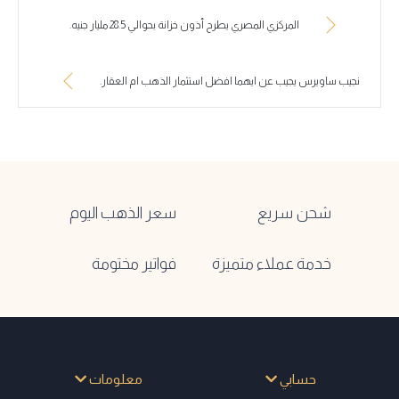
المركزي المصري يطرح أذون خزانة بحوالي 28.5 مليار جنيه.
نجيب ساويرس يجيب عن ايهما افضل استثمار الذهب ام العقار.
شحن سريع
سعر الذهب اليوم
خدمة عملاء متميزة
فواتير مختومة
حسابي
معلومات