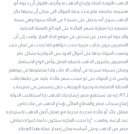
الذهب بالتوجه للبنك وإيداع الذهب به وأردف بالقول أن دعوة أبو
هشيمة غامضة، فلم تحدد بدقة العوائد التي يمكن أن يجنيها حائز
الذهب سوى أنه يحصل على نسبة 3 في المائة سنويا وهي نسبة
ضعيفة جدا مقارنة بسعر الفائدة على الودائع بالعملة المحلية،
والدعوة لم تصدر عن شخص في موقع اتخاذ القرار. ولفت إلى أن
المصريين يرون تجارب مريرة تحدث حولهم كما يحدث في لبنان حيث
وضعت البنوك يدها على أموال المودعين الدولارية بشكل عام
المصريون يكتنزون الذهب باعتباره افضل وأمن انواع الاستثمار
ويمكن تسييله بسرعة في أوقات الا مات ولذا يفضلونها في بيوتهم
وليس لدى البنوك حتى لو منحت سعر فائدة عليه. من جانبها قالت
المحللة الاقتصادية وخبيرة البورصات حنان رمسيس في تصريحات
لـRT، إنه قد تستطيع مصر إنشاء بنك للذهب إذا استطاعت الدولة
إقناع سيدات مصر والقطاع العائلي بإيداع الذهب في بنك خاص
مقابل عائد أو فائدة محددة مجزية مع ضمان أصل الذهب لاسترداده
عند الرغبة. وتابعت: “إذا نجحت الفكرة ستكون داعما كبيرا لاحتياطي
مصر من الذهب وعلى أساسه يمكن إصدار عملة بهذا الغطاء