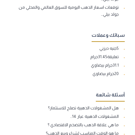
توقعات اسعار الذهب اليومية للسوق العالمي والمحلي من
جولد بيلي…
سبائك وعملات
5جنيه ديزني
تعليقة31.45جرام
31.1جرام بيضاوي
20جرام بيضاوي
أسئلة شائعة
هل المشغولات الذهبية تصلح للاستثمار؟
المشغولات الذهبية عيار 14..
ما هي علاقة الذهب بالتضخم الاقتصادي ؟
ما هو الوقت المناسب لشراء وبيع الذهب؟