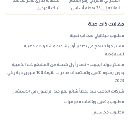
الفيدرالي الأمريكي رفع أسعار
استقالة طارق عامر محافظ
الفائدة إلى 75 نقطة أساس
البنك المركزي
مقالات ذات صلة
مطلوب ميكانيكي معدات ثقيلة
مستر جولد تنجح في تصدير أول شحنة مشغولات ذهبية
للسعودية.
ماستر جولد ايجيبت» تصدر أول شحنة من المشغولات الذهبية
بدون رسوم تثمين وتستهدف صادرات بقيمة 100 مليون دولار في
2023.
شركات الذهب تنبه لخطأ شائع يقع فيه الراغبون في الاستثمار
مطلوب بائعين وبائعات مجوهرات
مطلوب محاسبين