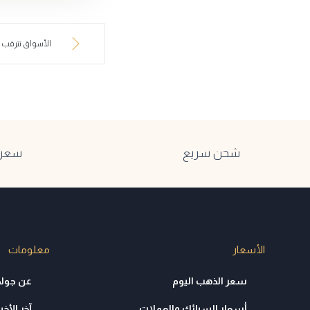
الأسواق تترقب اع
شحن سريع
سعر ا
الأسعار
معلومات
سعر الذهب اليوم
عن جولد
أسعار السبائك والعملات
آخر الأخبا