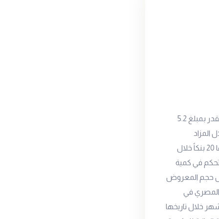
وفقاً لموقع الشرق اوضح في مقال له ان البنك المركزي المصري سحب 100 مليار ج ،اي ما يقدر بمبلغ 5.2
ل المزاد
الأسبوعي لودائع السوق المفتوحة يوم الثلاثاءبفائدة 11.75٪ من إجمالي 374.6 مليار ج قدمها 20 بنكاً خلال
للتحكم في كمية
يل حجم المعروض
 المصري في
شهر خلال تاريخها