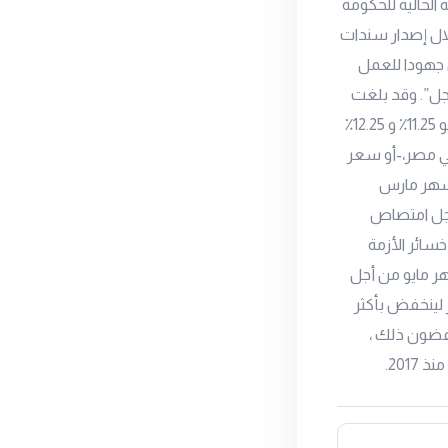
جات تمويل الميزانية الحالية للحكومة
ر ج كتمويل محلي من خلال إصدار سندات
ل جهودا للعمل
جل”. وقد بلغت
معدلات الفائدة على ودائع الليلة الواحده والإقراض لليلة واحدة العملية الرئيسية في مصر نحو 11.25٪ و 12.25٪
 في مصر،-أو سعر
اجتماع طارئ في شهر مارس
 يعادل 100 نقطة أساس من أجل امتصاص
خسائر الأزمة
عار الفائدة بنسبة 2٪ (200 نقطة) في شهر مايو من أجل
جنيه المصري إلى 19.19 مقابل الدولار لينخفض بأكثر
 غضون ذلك ،