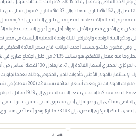
بقيمة 59.4 مليار ج يوم الأحد الماضي وبمقابل عائد 16.15٪. كما زادت احتيا
المصريةبنسبة 43٪ لتصل إلى 1.52 %مليار ج، منها حوالي 1.37% مليا
لية ممدوح المحللة الاقتصادية المصرية في بلتون المالية إن الحكومة تبذ
 ممكن من الأذون قصيرة الأجل بعوائد أقل من أذون السندات طويلة الأ
ى التوالي. وفي غضون ذلك،وبحسب أحدث البيانات، فإن سعر الفائدة الحقيقي
الفائدة الاسمي- مطروحا منه معدل التضخم، هو سالب 1.35٪. من خلال 
الماضي ، رفع البنك المركزي المصري أسعار الفائدة إلى 1٪ ما
ء الإستثمار بالدولار الأجنبي كأدوات للدين الحكومي،وذلك بعدما تجاوزت 
الروسية الأوكرانية مليارات الدولارات.ثم رفعت أس
السيطرة علي الضغوط التضخمية. كما انخفض سعر ال
مارس الماضي،مما أدي الي وصولة إلى أدنى مستوى لة في خمس سنوات. في
مركزي المصري إلى 33.143 مليار$،وهو أيضا أدنى مستوى منذ 2017.
‹ السابق