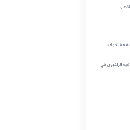
الذهب
حنة مشغولات
يه الراغبون في