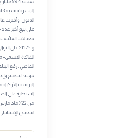
الديون. وأخبرت عا
على بيع أكبر عدد
و 11.75٪ عل
موجة التضخم وإغرا
من 22٪ منذ 
انخفض الإحتياطي النقدي للبنك ال
التالي ›