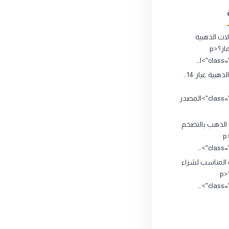
ت الذهبية
تصلح للاستثمار؟<p
clas">ا…
المشغولات الذهبية عيار 14..
class="source_title">المصدر
 الذهب بالتضخم
الاقتصادي ؟<p
class="
 المناسب لشراء
وبيع الذهب؟<p
class="