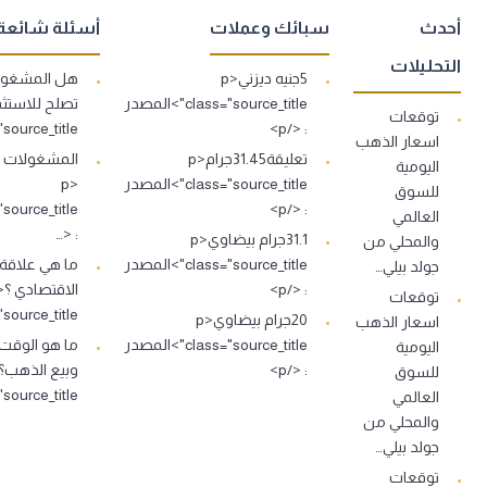
أحدث
سبائك وعملات
أسئلة شائعة
التحليلات
5جنيه ديزني<p
هل المشغولا
class="source_title">المصدر
توقعات
: </p>
s="source_title
اسعار الذهب
تعليقة31.45جرام<p
اليومية
class="source_title">المصدر
<p
للسوق
: </p>
العالمي
: <…
31.1جرام بيضاوي<p
والمحلي من
class="source_title">المصدر
ما هي علاقة
جولد بيلي…
: </p>
توقعات
source_title">…
20جرام بيضاوي<p
اسعار الذهب
class="source_title">المصدر
ما هو الوقت
اليومية
: </p>
للسوق
source_title">…
العالمي
والمحلي من
جولد بيلي…
توقعات