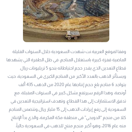
وفقا لموقع العربية.نت شهدت السعودية خلال السنوات القليلة
الماضية قفزة كبيرة باستغلال المناجم، في ظل الطفرة التي يشهدها
قطاع التعدين الذي يقدر حجم احتياطاته بنحو 5 تريليونات ريال.
ويستأثر الذهب بالعدد الأكبر من المناجم الكبرى في السعودية، حيث
يتواجد 6 مناجم بلغ حجم إنتاجها عام 2020 من الذهب 435 ألف
أونصة، وهذا الرقم سيرتفع بشكل كبير في السنوات المقبلة، مع
تدفق الاستثمارات إلى هذا القطاع، وتهدف استراتيجية التعدين في
السعودية إلى رفع إيرادات الذهب إلى 15 مليار ريال.وتتضمن المناجم
كلا من منجم “الدويحي” في منطقة مكة المكرمة، والذي بدأ الإنتاج
منه عام 2016، وهو أكبر منجم منتج للذهب في السعودية حالياً،