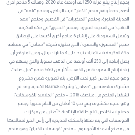
بحجم إنتاج يبلغ قرابة 250 ألف أونصة عام 2020. وهناك 5 مناجم أخرى
أصغر حجماً وهم منجم “الآمار” غرب الرياض، ومنجم “بلغة” في
المدينة المنورة، ومنجم “الصخيرات” في القصيم، ومنجم “مهد
الذهب” في المدينة المنورة، ومنجم “السوق” في مكة المكرمة.
وتعمل السعودية على إنشاء 6 مناجم أخرى أكبرها على الإطلاق
منجم “المنصورة والمسرة”، الذي تطوره شركة “معادن” في منطقة
مكة المكرمة باستثمارات تزيد على 4 مليارات ريال، ومن المتوقع أن
يصل إنتاجه إلى 250 ألف أونصة من الذهب سنويا، والذي يسهم في
زيادة إنتاج السعودية من الذهب بأكثر من 50%.منجم “جبل صايد”،
وهو منجم نحاس كبير تحت الأرض، يتم تطويره ضمن مشروع
مشترك مناصفة بين “معادن” وشركة Barrick الكندية، وقد تم
تشغيل المنجم في منتصف 2016. – منجم “الجلاميد للفوسفات”،
وهو منجم مكشوف ينتج نحو 10 أطنان من الخام سنوياً، ويضم
مصنع استخلاص تبلغ طاقته الإنتاجية 5 أطنان من مركزات
الفوسفات التي يتم نقلها بالسكك الحديدية إلى رأس الخير لمعالجتها
في مصنع أسمدة الأمونيوم. – منجم “فوسفات الخبراء”، وهو منجم