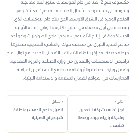
مكشوف ينتج 12 طناً من خام الفوسفات سنوياً لتتم معالجته
وتحويله إلى مدينة وعد الشمال الصناعية.- منجم “البعيثة”، وهو
المنجم الوحيد في الشرق الأوسط الذي ينتج خام البوكسايت الذي
يستخدم في أول مصفاة في الخليج للألومينا، وهي المادة الأولية
المستخدمة في إنتاج الألمنيوم. – منجم “وادي الصواوين”، وهو أحد
مناجم الحديد الكبرى في منطقة تبوك. والطفرة التعدينية تنتظرها
مرحلة جديدة بعد إقرار نظام الاستثمار التعديني الجديد، مع توالي منح
تراخيص الاستكشاف والتعدين من وزارة الصناعة والثروة المعدنية.
وتعمل وزارة الصناعة والثروة المعدنية مع المستثمرين لمراقبة
الممارسات في المواقع لضمان السلامة والاستدامة البيئية.
التالي ›
‹ السابق
فوز تحالف شركة التعدين
انهيار منجم للذهب بمنطقة
وشركة باريك جولد برخصة
شينجيانج الصينية.
كشف…