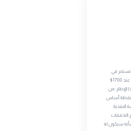
TD Sec بأن اسعار الذهب تستمر في
خسائرها القوية خلال الفترة المقبلة وذلك بالتزامن مع كسر الأسعار لمستوى الدعم القوي عند 1700$
ي هذا الإطار، من
قع رفع الفائدة بنحو 75 نقطة أساس في اجتماع الفيدرالي بالأسبوع المقبل ، ونحو 75 نقطة أساس
اسة النقدية
ر التدفقات
شأنه سيكون له