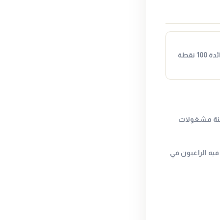
المركزي المصري سيرفع اسعار الفائدة 100 نقطة
حنة مشغولات
يه الراغبون في