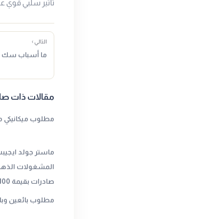
تأثير سلبي قوي على
التالي ›
ما أسباب سك عملة 
مقالات ذات صل
مطلوب ميكانيكي م
ماستر جولد ايجيب
المشغولات الذهب
صادرات بقيمة 100 مليون دولار في 2023.
مطلوب بائعين وب