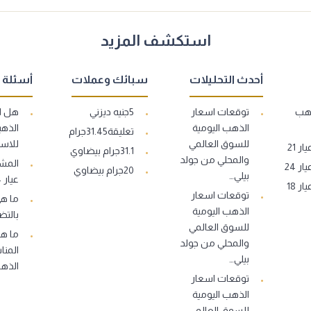
استكشف المزيد
أحدث التحليلات
سبائك وعملات
أسئلة 
ذهب
توقعات اسعار
5جنيه ديزني
هل ا
الذهب اليومية
الذهب
تعليقة31.45جرام
للسوق العالمي
للاست
 21
31.1جرام بيضاوي
والمحلي من جولد
المشغ
 24
20جرام بيضاوي
بيلي…
عيار 14..
 18
توقعات اسعار
ما ه
الذهب اليومية
بالتض
للسوق العالمي
ما هو
والمحلي من جولد
المنا
بيلي…
الذه
توقعات اسعار
الذهب اليومية
للسوق العالمي