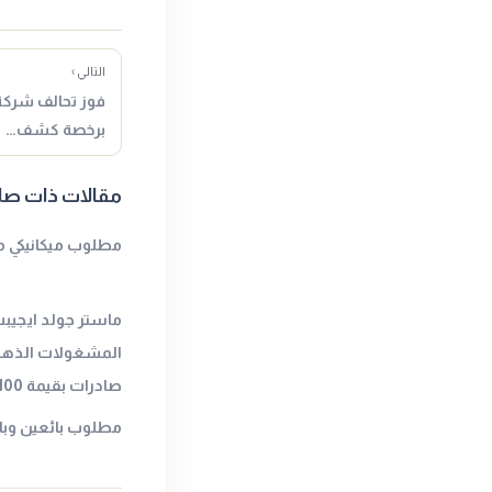
التالي ›
فوز تحالف شركة
برخصة كشف…
مقالات ذات صل
مطلوب ميكانيكي م
ماستر جولد ايجيب
المشغولات الذهب
صادرات بقيمة 100 مليون دولار في 2023.
مطلوب بائعين وب