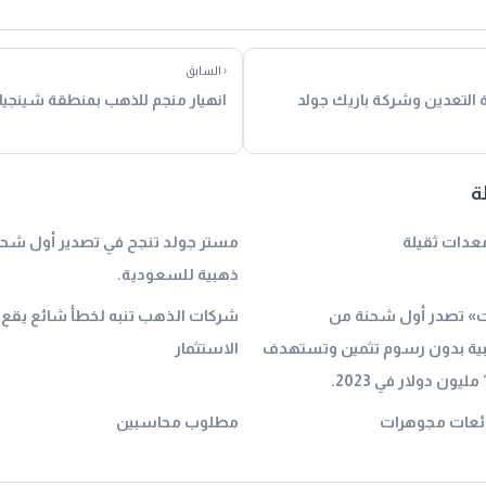
‹ السابق
 التعدين وشركة باريك جولد
انهيار منجم للذهب بمنطقة شينجيان
ة
عدات ثقيلة
مستر جولد تنجح في تصدير أول ش
ذهبية للسعودية.
ت» تصدر أول شحنة من
شركات الذهب تنبه لخطأ شائع يقع ف
ية بدون رسوم تثمين وتستهدف
الاستثمار
ائعات مجوهرات
مطلوب محاسبين