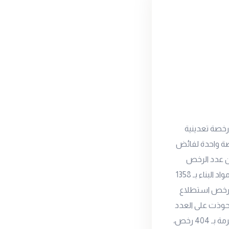
 لموقع العربية نت أصدرت وزارة الصناعة والثروة المعدنية السعودية اليوم الأربعاء، 21 رخصة تعدينية
 مواد البناء، و4 رخص كشف، ورخصة واحدة لفائض
 أن عدد الرخص
التعدينية السارية في القطاع حتى نهاية شهر أكتوبر بلغ 2164 رخصة، تصدرتها رخص محاجر مواد البناء بـ 1358
ورخص استغلال تعدين ومنجم صغير بـ 173 رخصة، ورخص استطلاع
 الرياض استحوذت على العدد
الأكبر من إجمالي الرخص التعدينية السارية في القطاع بـ 494 رخصة، تلتها منطقة مكة المكرمة بـ 404 رخص،