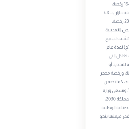
والمنطقة الشرقية بـ 364 رخصة، ومنطقة المدينة المنورة بـ 235 رخصة، ومنطقة عسير بـ 184 رخصة،
ومنطقة تبوك بـ125 رخصة، ومنطقة القصيم بـ 101 رخصة، ومنطقة حائل بـ 71 رخصة، ومنطقة جازان بـ 68
رخصة، ومنطقة نجران بـ 47 رخصة، ومنطقة الحدود الشمالية بـ 25 رخصة، ومنطقة الباحة بـ 23 رخصة،
عديني ولائحته التنفيذية 6 أنواع من الرخص التعدينية،
 كشـف لجميع
ن (ج) لمدة عام
تغلال التي
، التي لا تتجاوز فترة ترخيصها 30 عاماً قابلة للتجديد أو
جم صغير للمعادن مـن الفئتين (أ) و (ب)، ومدة رخصتها لا تزيد عن 20 سنة، ورخصة محجر
لها إلى 10 سنوات قابلة للتمديد، كما تضمن
. وتسعى وزارة
الصناعة والثروة المعدنية إلى حماية قطاع التعدين وتعظيم قيمته وفق مستهدفات رؤية المملكة 2030،
لصناعة الوطنية،
ي المملكة التي تنتشر في أكثر من 5300 موقع، وتقدر قيمتها بنحو