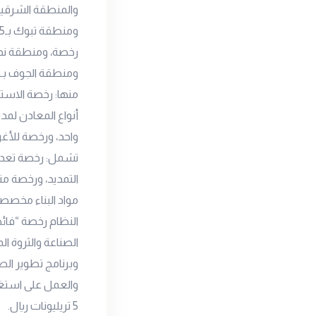
منها: رخصة الاست
واحد، ورخصة للأغر
النظام رخصة “فائض
وبرنامج تطوير الصن
5 تريليونات ريال.