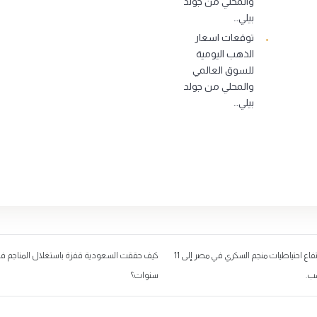
والمحلي من جولد
بيلي…
توقعات اسعار
الذهب اليومية
للسوق العالمي
والمحلي من جولد
بيلي…
سنتامين تعلن ارتفاع احتياطيات منجم السكري في مصر إلى 11
كيف حققت السعودية قفزة باستغلال المناجم 
ب.
سنوات؟